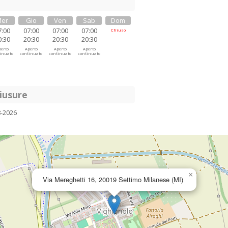
er
Gio
Ven
Sab
Dom
7:00
07:00
07:00
07:00
Chiuso
0:30
20:30
20:30
20:30
erto
Aperto
Aperto
Aperto
inuato
continuato
continuato
continuato
iusure
8-2026
×
Via Mereghetti 16, 20019 Settimo Milanese (MI)