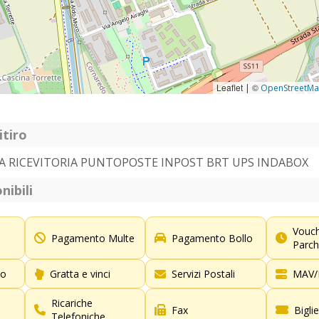
Leaflet
©
|
OpenStreetM
itiro
A RICEVITORIA PUNTOPOSTE INPOST BRT UPS INDABOX
nibili
Vouc
Pagamento Multe
Pagamento Bollo
Parch
to
Gratta e vinci
Servizi Postali
MAV/
Ricariche
Fax
Bigli
Telefoniche