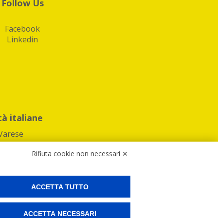
Follow Us
Facebook
Linkedin
tà italiane
Varese
Rifiuta cookie non necessari ✕
ACCETTA TUTTO
Preferenze Cookies
ACCETTA NECESSARI
ne e spedire i tuoi pacchi.