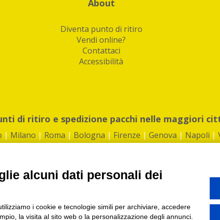
About
Diventa punto di ritiro
Vendi online?
Contattaci
Accessibilità
unti di ritiro e spedizione pacchi nelle maggiori cit
o
|
Milano
|
Roma
|
Bologna
|
Firenze
|
Genova
|
Napoli
|
lie alcuni dati personali dei
©2026 IndaBox srl
utilizziamo i cookie e tecnologie simili per archiviare, accedere
1360012 | REA: RM 1494760 | Cap.Soc.: 50.000€ |
Whistleblowing
|
Privacy
|
ti di ritiro tra Bar, Tabaccai, Edicole e Kipoint per ritirare i tuoi acquisti onli
pio, la visita al sito web o la personalizzazione degli annunci.