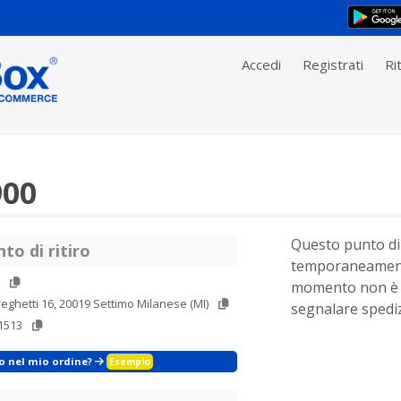
Accedi
Registrati
Rit
900
Questo punto di 
to di ritiro
temporaneament
momento non è 
eghetti 16, 20019 Settimo Milanese (MI)
segnalare spediz
1513
zo nel mio ordine?
Esempio