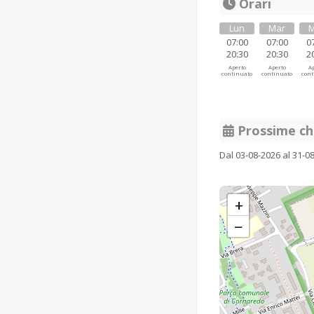
Orari
Lun
Mar
M
07:00
07:00
0
20:30
20:30
2
Aperto
Aperto
Ap
continuato
continuato
cont
Prossime ch
Dal 03-08-2026 al 31-0
+
−