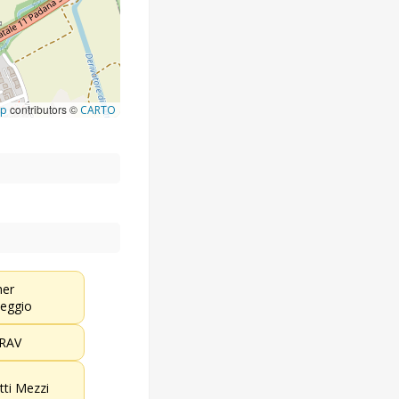
contributors ©
ap
CARTO
her
eggio
RAV
etti Mezzi