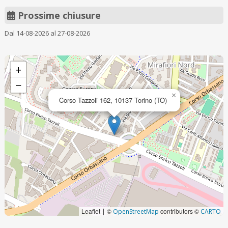
Prossime chiusure
Dal 14-08-2026 al 27-08-2026
+
−
×
Corso Tazzoli 162, 10137 Torino (TO)
Leaflet
©
contributors ©
|
OpenStreetMap
CARTO