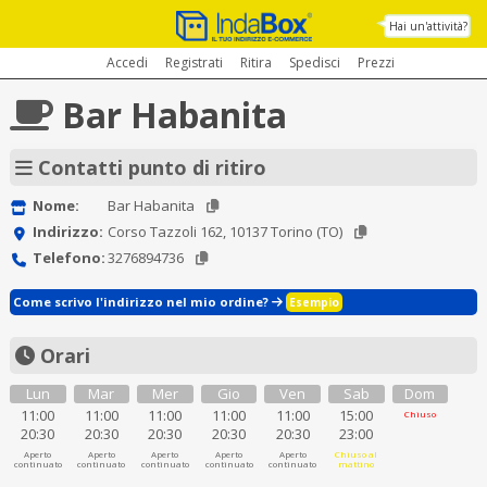
Hai un'attività?
Accedi
Registrati
Ritira
Spedisci
Prezzi
Bar Habanita
Contatti punto di ritiro
Nome:
Bar Habanita
Indirizzo:
Corso Tazzoli 162, 10137 Torino (TO)
Telefono:
3276894736
Come scrivo l'indirizzo nel mio ordine?
Esempio
Orari
Lun
Mar
Mer
Gio
Ven
Sab
Dom
11:00
11:00
11:00
11:00
11:00
15:00
Chiuso
20:30
20:30
20:30
20:30
20:30
23:00
Aperto
Aperto
Aperto
Aperto
Aperto
Chiuso al
continuato
continuato
continuato
continuato
continuato
mattino