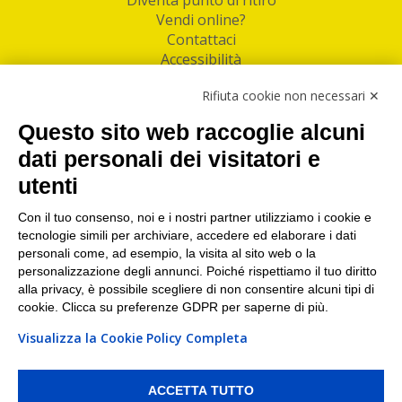
Vendi online?
Contattaci
Accessibilità
Follow Us
Rifiuta cookie non necessari ✕
Facebook
Questo sito web raccoglie alcuni
Linkedin
dati personali dei visitatori e
utenti
I nostri punti di ritiro e spedizione pacchi nelle
maggiori città italiane
Con il tuo consenso, noi e i nostri partner utilizziamo i cookie e
tecnologie simili per archiviare, accedere ed elaborare i dati
Torino
|
Milano
|
Roma
|
Bologna
|
Firenze
|
Genova
|
personali come, ad esempio, la visita al sito web o la
Napoli
|
Varese
personalizzazione degli annunci. Poiché rispettiamo il tuo diritto
alla privacy, è possibile scegliere di non consentire alcuni tipi di
cookie. Clicca su preferenze GDPR per saperne di più.
Visualizza la Cookie Policy Completa
©2026 IndaBox srl
PI/CF/N°Iscr.: 10821360012 | REA: RM 1494760 | Cap.Soc.: 50.000€ |
Whistleblowing
|
Privacy
|
Preferenze Cookies
ACCETTA TUTTO