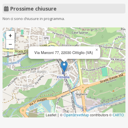
Prossime chiusure
Non ci sono chiusure in programma.
+
−
×
Via Marconi 77, 22030 Cittiglio (VA)
Leaflet
©
contributors ©
|
OpenStreetMap
CARTO