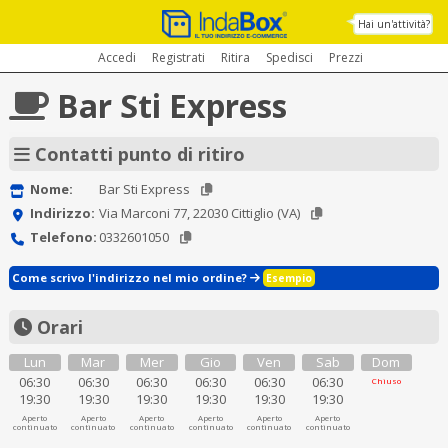
Hai un'attività?
Accedi
Registrati
Ritira
Spedisci
Prezzi
Bar Sti Express
Contatti punto di ritiro
Nome:
Bar Sti Express
Indirizzo:
Via Marconi 77, 22030 Cittiglio (VA)
Telefono:
0332601050
Come scrivo l'indirizzo nel mio ordine?
Esempio
Orari
Lun
Mar
Mer
Gio
Ven
Sab
Dom
06:30
06:30
06:30
06:30
06:30
06:30
Chiuso
19:30
19:30
19:30
19:30
19:30
19:30
Aperto
Aperto
Aperto
Aperto
Aperto
Aperto
continuato
continuato
continuato
continuato
continuato
continuato