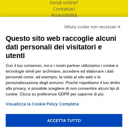
Vendi online?
Contattaci
Accessibilità
Follow Us
Rifiuta cookie non necessari ✕
Facebook
Questo sito web raccoglie alcuni
Linkedin
dati personali dei visitatori e
utenti
I nostri punti di ritiro e spedizione pacchi nelle
maggiori città italiane
Con il tuo consenso, noi e i nostri partner utilizziamo i cookie e
tecnologie simili per archiviare, accedere ed elaborare i dati
Torino
|
Milano
|
Roma
|
Bologna
|
Firenze
|
Genova
|
personali come, ad esempio, la visita al sito web o la
Napoli
|
Varese
personalizzazione degli annunci. Poiché rispettiamo il tuo diritto
alla privacy, è possibile scegliere di non consentire alcuni tipi di
cookie. Clicca su preferenze GDPR per saperne di più.
Visualizza la Cookie Policy Completa
©2026 IndaBox srl
PI/CF/N°Iscr.: 10821360012 | REA: RM 1494760 | Cap.Soc.: 50.000€ |
Whistleblowing
|
Privacy
|
Preferenze Cookies
ACCETTA TUTTO
IndaBox | Oltre 11.500 punti di ritiro tra Bar, Tabaccai, Edicole e Kipoint per