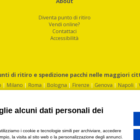
About
Diventa punto di ritiro
Vendi online?
Contattaci
Accessibilità
unti di ritiro e spedizione pacchi nelle maggiori cit
o
|
Milano
|
Roma
|
Bologna
|
Firenze
|
Genova
|
Napoli
|
lie alcuni dati personali dei
©2026 IndaBox srl
utilizziamo i cookie e tecnologie simili per archiviare, accedere
1360012 | REA: RM 1494760 | Cap.Soc.: 50.000€ |
Whistleblowing
|
Privacy
|
ti di ritiro tra Bar, Tabaccai, Edicole e Kipoint per ritirare i tuoi acquisti onli
pio, la visita al sito web o la personalizzazione degli annunci.