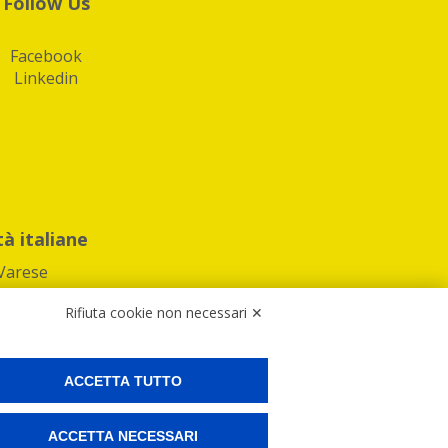
Follow Us
Facebook
Linkedin
tà italiane
Varese
Rifiuta cookie non necessari ✕
ACCETTA TUTTO
Preferenze Cookies
ACCETTA NECESSARI
ne e spedire i tuoi pacchi.