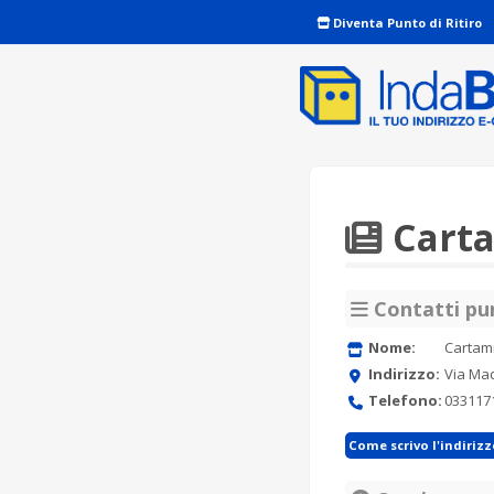
Diventa Punto di Ritiro
Cart
Contatti pun
Nome:
Cartam
Indirizzo:
Via Ma
Telefono:
033117
Come scrivo l'indiriz