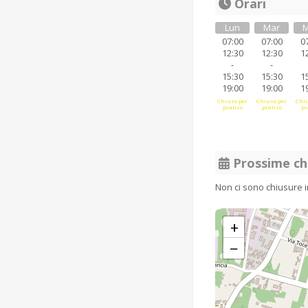
Orari
Lun
Mar
M
07:00
07:00
0
12:30
12:30
1
-
-
15:30
15:30
1
19:00
19:00
1
Chiuso per
Chiuso per
Chiu
pranzo
pranzo
pr
Prossime ch
Non ci sono chiusure 
+
−