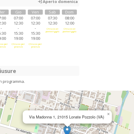
Aperto domenica
er
Gio
Ven
Sab
Dom
7:00
07:00
07:00
07:30
08:00
2:30
12:30
12:30
12:30
12:00
-
-
-
Chiuso al
Chiuso al
pomeriggio
pomeriggio
5:30
15:30
15:30
9:00
19:00
19:00
so per
Chiuso per
Chiuso per
anzo
pranzo
pranzo
iusure
in programma.
×
Via Madonna 1, 21015 Lonate Pozzolo (VA)