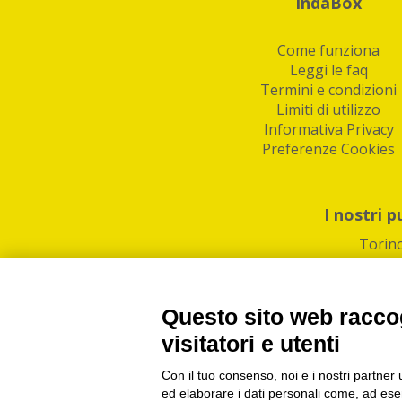
IndaBox
Come funziona
Leggi le faq
Termini e condizioni
Limiti di utilizzo
Informativa Privacy
Preferenze Cookies
I nostri p
Torin
Questo sito web raccog
visitatori e utenti
Con il tuo consenso, noi e i nostri partner 
PI/CF/N°Iscr.: 1082
IndaBox | Oltre 11.500 pun
ed elaborare i dati personali come, ad esem