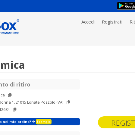
Accedi
Registrati
Rit
amica
to di ritiro
ica
donna 1, 21015 Lonate Pozzolo (VA)
12684
REGIST
zo nel mio ordine?
Esempio