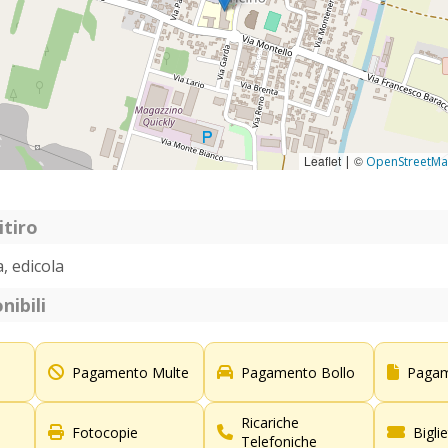
Leaflet
©
|
OpenStreetM
itiro
a, edicola
nibili
Pagamento Multe
Pagamento Bollo
Pagam
Ricariche
Fotocopie
Bigli
Telefoniche