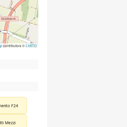
contributors ©
ap
CARTO
ento F24
etti Mezzi