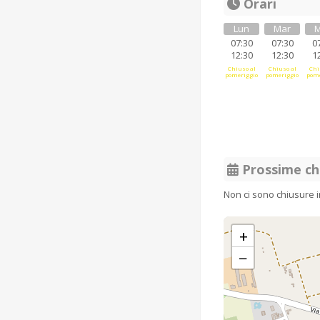
Orari
Lun
Mar
M
07:30
07:30
0
12:30
12:30
1
Chiuso al
Chiuso al
Chi
pomeriggio
pomeriggio
pome
Prossime ch
Non ci sono chiusure 
+
−