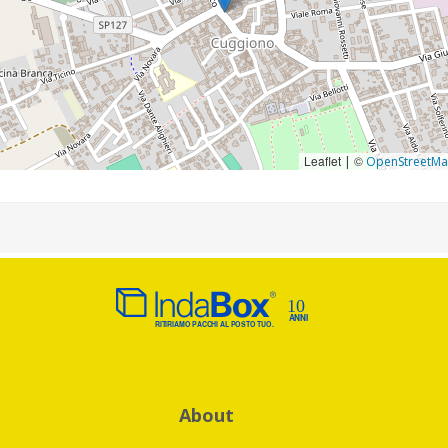
Leaflet
©
|
OpenStreetM
About