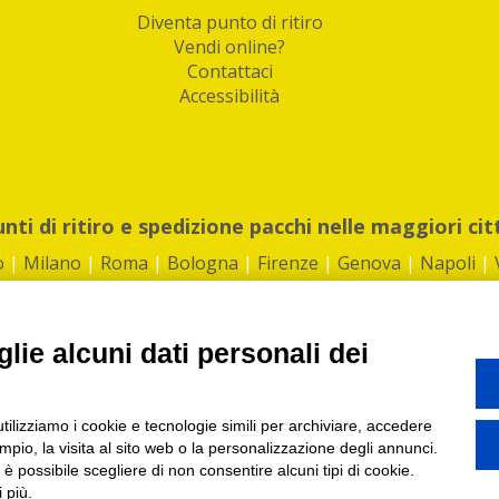
Diventa punto di ritiro
Vendi online?
Contattaci
Accessibilità
unti di ritiro e spedizione pacchi nelle maggiori cit
o
|
Milano
|
Roma
|
Bologna
|
Firenze
|
Genova
|
Napoli
|
lie alcuni dati personali dei
©2026 IndaBox srl
utilizziamo i cookie e tecnologie simili per archiviare, accedere
1360012 | REA: RM 1494760 | Cap.Soc.: 50.000€ |
Whistleblowing
|
Privacy
|
ti di ritiro tra Bar, Tabaccai, Edicole e Kipoint per ritirare i tuoi acquisti onli
pio, la visita al sito web o la personalizzazione degli annunci.
, è possibile scegliere di non consentire alcuni tipi di cookie.
 più.