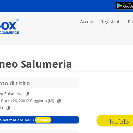
Accedi
Registrati
Rit
neo Salumeria
to di ritiro
eo Salumeria
 Rocco 20, 20012 Cuggiono (MI)
31
REGIST
zo nel mio ordine?
Esempio