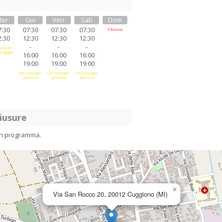
er
Gio
Ven
Sab
Dom
7:30
07:30
07:30
07:30
Chiuso
2:30
12:30
12:30
12:30
-
-
-
uso al
riggio
16:00
16:00
16:00
19:00
19:00
19:00
Chiuso per
Chiuso per
Chiuso per
pranzo
pranzo
pranzo
iusure
in programma.
×
Via San Rocco 20, 20012 Cuggiono (MI)