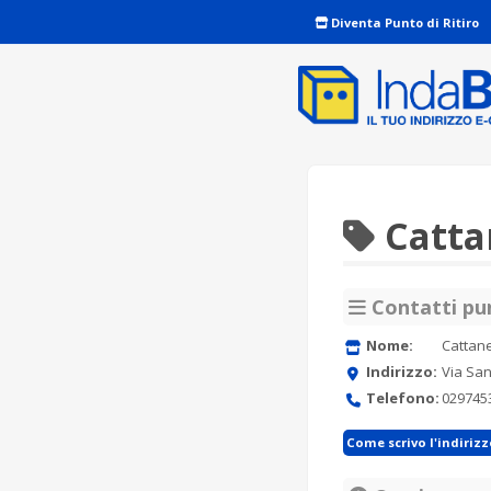
Diventa Punto di Ritiro
Catta
Contatti pun
Nome:
Cattan
Indirizzo:
Via San
Telefono:
029745
Come scrivo l'indiriz