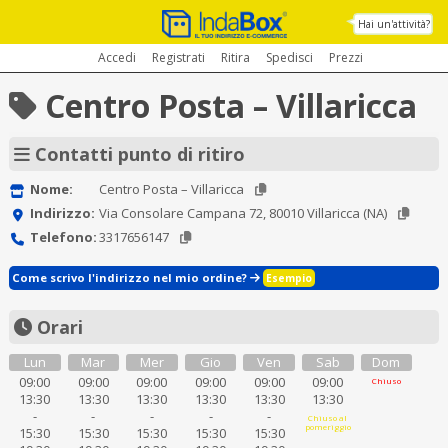
Hai un'attività?
Accedi
Registrati
Ritira
Spedisci
Prezzi
Centro Posta – Villaricca
Contatti punto di ritiro
Nome:
Centro Posta – Villaricca
Indirizzo:
Via Consolare Campana 72, 80010 Villaricca (NA)
Telefono:
3317656147
Come scrivo l'indirizzo nel mio ordine?
Esempio
Orari
Lun
Mar
Mer
Gio
Ven
Sab
Dom
09:00
09:00
09:00
09:00
09:00
09:00
Chiuso
13:30
13:30
13:30
13:30
13:30
13:30
-
-
-
-
-
Chiuso al
pomeriggio
15:30
15:30
15:30
15:30
15:30