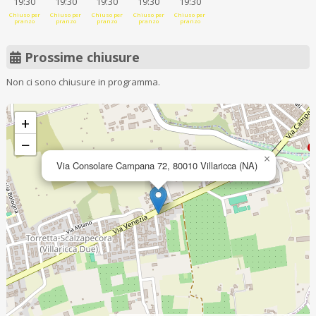
19:30
19:30
19:30
19:30
19:30
Chiuso per
Chiuso per
Chiuso per
Chiuso per
Chiuso per
pranzo
pranzo
pranzo
pranzo
pranzo
Prossime chiusure
Non ci sono chiusure in programma.
+
−
×
Via Consolare Campana 72, 80010 Villaricca (NA)