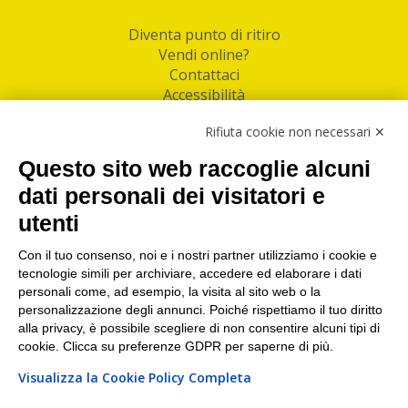
Diventa punto di ritiro
Vendi online?
Contattaci
Accessibilità
Follow Us
Rifiuta cookie non necessari ✕
Facebook
Questo sito web raccoglie alcuni
Linkedin
dati personali dei visitatori e
utenti
I nostri punti di ritiro e spedizione pacchi nelle
maggiori città italiane
Con il tuo consenso, noi e i nostri partner utilizziamo i cookie e
tecnologie simili per archiviare, accedere ed elaborare i dati
Torino
|
Milano
|
Roma
|
Bologna
|
Firenze
|
Genova
|
personali come, ad esempio, la visita al sito web o la
Napoli
|
Varese
personalizzazione degli annunci. Poiché rispettiamo il tuo diritto
alla privacy, è possibile scegliere di non consentire alcuni tipi di
cookie. Clicca su preferenze GDPR per saperne di più.
Visualizza la Cookie Policy Completa
©2026 IndaBox srl