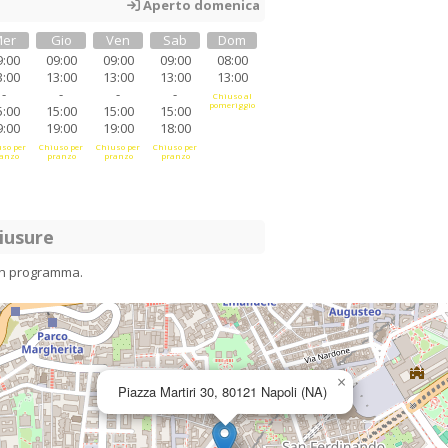
Aperto domenica
er
Gio
Ven
Sab
Dom
9:00
09:00
09:00
09:00
08:00
3:00
13:00
13:00
13:00
13:00
-
-
-
-
Chiuso al
pomeriggio
5:00
15:00
15:00
15:00
9:00
19:00
19:00
18:00
so per
Chiuso per
Chiuso per
Chiuso per
anzo
pranzo
pranzo
pranzo
iusure
in programma.
×
Piazza Martiri 30, 80121 Napoli (NA)