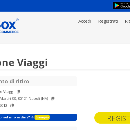
Accedi
Registrati
Rit
ne Viaggi
to di ritiro
e Viaggi
Martiri 30, 80121 Napoli (NA)
6012
REGIST
zo nel mio ordine?
Esempio