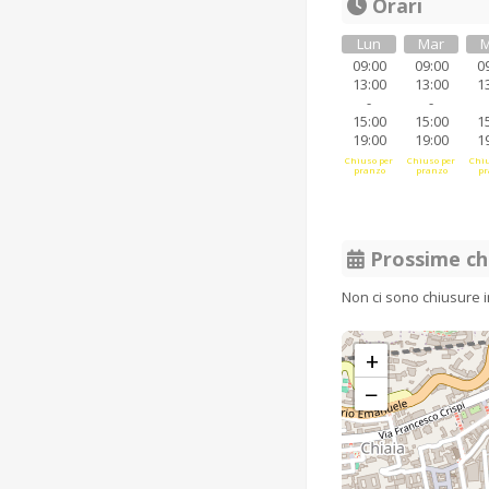
Orari
Lun
Mar
M
09:00
09:00
0
13:00
13:00
1
-
-
15:00
15:00
1
19:00
19:00
1
Chiuso per
Chiuso per
Chiu
pranzo
pranzo
pr
Prossime ch
Non ci sono chiusure 
+
−