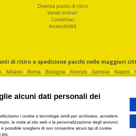
Diventa punto di ritiro
Vendi online?
Contattaci
Accessibilità
unti di ritiro e spedizione pacchi nelle maggiori cit
o
|
Milano
|
Roma
|
Bologna
|
Firenze
|
Genova
|
Napoli
|
lie alcuni dati personali dei
©2026 IndaBox srl
utilizziamo i cookie e tecnologie simili per archiviare, accedere
1360012 | REA: RM 1494760 | Cap.Soc.: 50.000€ |
Whistleblowing
|
Privacy
|
ti di ritiro tra Bar, Tabaccai, Edicole e Kipoint per ritirare i tuoi acquisti onli
pio, la visita al sito web o la personalizzazione degli annunci.
, è possibile scegliere di non consentire alcuni tipi di cookie.
 più.