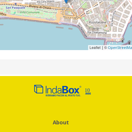
Leaflet
©
|
OpenStreetM
About