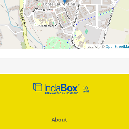
Leaflet
©
|
OpenStreetM
About