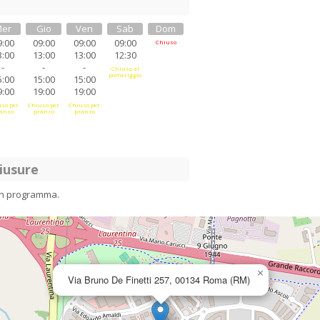
er
Gio
Ven
Sab
Dom
9:00
09:00
09:00
09:00
Chiuso
3:00
13:00
13:00
12:30
-
-
-
Chiuso al
pomeriggio
5:00
15:00
15:00
9:00
19:00
19:00
so per
Chiuso per
Chiuso per
anzo
pranzo
pranzo
iusure
in programma.
×
Via Bruno De Finetti 257, 00134 Roma (RM)