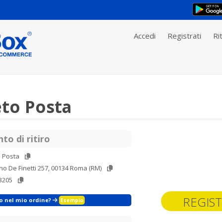
Accedi
Registrati
Rit
to Posta
to di ritiro
o Posta
no De Finetti 257, 00134 Roma (RM)
3205
REGIST
zo nel mio ordine?
Esempio