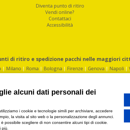
Diventa punto di ritiro
Vendi online?
Contattaci
Accessibilità
unti di ritiro e spedizione pacchi nelle maggiori cit
o
|
Milano
|
Roma
|
Bologna
|
Firenze
|
Genova
|
Napoli
|
lie alcuni dati personali dei
©2026 IndaBox srl
utilizziamo i cookie e tecnologie simili per archiviare, accedere
1360012 | REA: RM 1494760 | Cap.Soc.: 50.000€ |
Whistleblowing
|
Privacy
|
ti di ritiro tra Bar, Tabaccai, Edicole e Kipoint per ritirare i tuoi acquisti onli
pio, la visita al sito web o la personalizzazione degli annunci.
, è possibile scegliere di non consentire alcuni tipi di cookie.
 più.