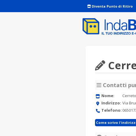
Diventa Punto di Ritiro
Cerre
Contatti pun
Nome:
Cerret
Indirizzo:
Via Bru
Telefono:
065017
Come scrivo l'indiriz