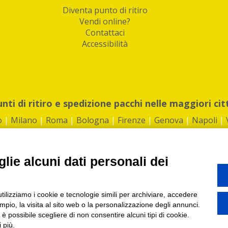
Diventa punto di ritiro
Vendi online?
Contattaci
Accessibilità
unti di ritiro e spedizione pacchi nelle maggiori cit
o
|
Milano
|
Roma
|
Bologna
|
Firenze
|
Genova
|
Napoli
|
lie alcuni dati personali dei
©2026 IndaBox srl
utilizziamo i cookie e tecnologie simili per archiviare, accedere
1360012 | REA: RM 1494760 | Cap.Soc.: 50.000€ |
Whistleblowing
|
Privacy
|
ti di ritiro tra Bar, Tabaccai, Edicole e Kipoint per ritirare i tuoi acquisti onli
pio, la visita al sito web o la personalizzazione degli annunci.
, è possibile scegliere di non consentire alcuni tipi di cookie.
 più.