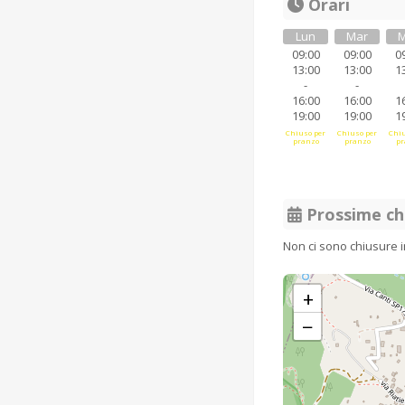
Orari
Lun
Mar
M
09:00
09:00
0
13:00
13:00
1
-
-
16:00
16:00
1
19:00
19:00
1
Chiuso per
Chiuso per
Chiu
pranzo
pranzo
pr
Prossime ch
Non ci sono chiusure 
+
−