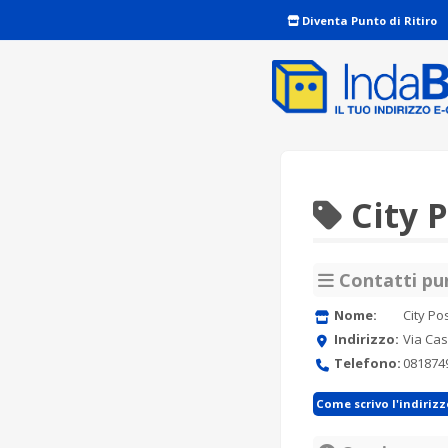
Diventa Punto di Ritiro
City 
Contatti pun
Nome:
City Po
Indirizzo:
Via Ca
Telefono:
081874
Come scrivo l'indiriz