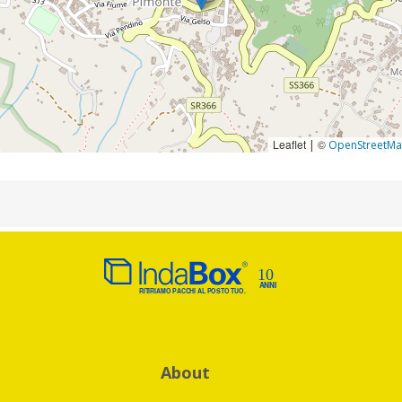
Leaflet
©
|
OpenStreetM
About