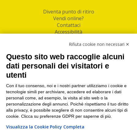
Diventa punto di ritiro
Vendi online?
Contattaci
Accessibilità
Follow Us
Rifiuta cookie non necessari ✕
Facebook
Questo sito web raccoglie alcuni
Linkedin
dati personali dei visitatori e
utenti
I nostri punti di ritiro e spedizione pacchi nelle
maggiori città italiane
Con il tuo consenso, noi e i nostri partner utilizziamo i cookie e
tecnologie simili per archiviare, accedere ed elaborare i dati
Torino
|
Milano
|
Roma
|
Bologna
|
Firenze
|
Genova
|
personali come, ad esempio, la visita al sito web o la
Napoli
|
Varese
personalizzazione degli annunci. Poiché rispettiamo il tuo diritto
alla privacy, è possibile scegliere di non consentire alcuni tipi di
cookie. Clicca su preferenze GDPR per saperne di più.
Visualizza la Cookie Policy Completa
©2026 IndaBox srl