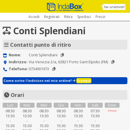
Hai un'attività?
Accedi
Registrati
Ritira
Spedisci
Prezzi
Conti Splendiani
Contatti punto di ritiro
Nome:
Conti Splendiani
Indirizzo:
Via Venezia 2/a, 63821 Porto Sant Elpidio (FM)
Telefono:
0734901973
Come scrivo l'indirizzo nel mio ordine?
Esempio
Orari
Lun
Mar
Mer
Gio
Ven
Sab
Dom
08:30
08:30
08:30
08:30
08:30
07:30
Chiuso
13:30
13:30
13:30
13:30
13:30
13:30
-
-
-
-
-
-
15:30
15:30
15:30
15:30
15:30
15:30