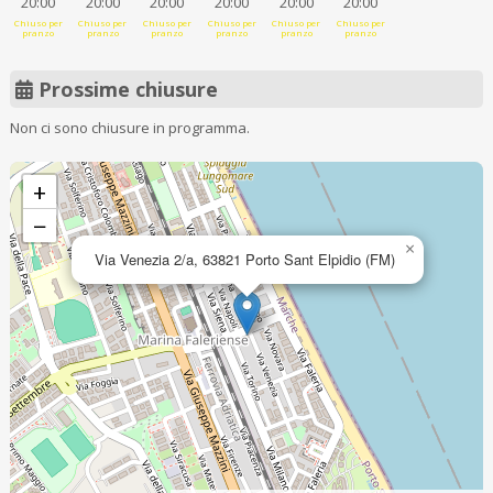
20:00
20:00
20:00
20:00
20:00
20:00
Chiuso per
Chiuso per
Chiuso per
Chiuso per
Chiuso per
Chiuso per
pranzo
pranzo
pranzo
pranzo
pranzo
pranzo
Prossime chiusure
Non ci sono chiusure in programma.
+
−
×
Via Venezia 2/a, 63821 Porto Sant Elpidio (FM)