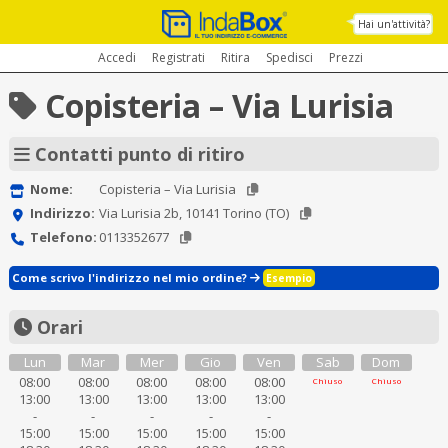
Hai un'attività?
Accedi
Registrati
Ritira
Spedisci
Prezzi
Copisteria – Via Lurisia
Contatti punto di ritiro
Nome:
Copisteria – Via Lurisia
Indirizzo:
Via Lurisia 2b, 10141 Torino (TO)
Telefono:
0113352677
Come scrivo l'indirizzo nel mio ordine?
Esempio
Orari
Lun
Mar
Mer
Gio
Ven
Sab
Dom
08:00
08:00
08:00
08:00
08:00
Chiuso
Chiuso
13:00
13:00
13:00
13:00
13:00
-
-
-
-
-
15:00
15:00
15:00
15:00
15:00