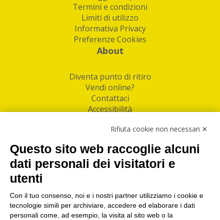
Termini e condizioni
Limiti di utilizzo
Informativa Privacy
Preferenze Cookies
About
Diventa punto di ritiro
Vendi online?
Contattaci
Accessibilità
Follow Us
Rifiuta cookie non necessari ✕
Facebook
Questo sito web raccoglie alcuni
Linkedin
dati personali dei visitatori e
utenti
I nostri punti di ritiro e spedizione pacchi nelle
maggiori città italiane
Con il tuo consenso, noi e i nostri partner utilizziamo i cookie e
tecnologie simili per archiviare, accedere ed elaborare i dati
Torino
|
Milano
|
Roma
|
Bologna
|
Firenze
|
Genova
|
personali come, ad esempio, la visita al sito web o la