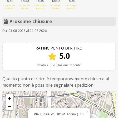
18:30
18:30
18:30
18:30
18:30
Chiuso per
Chiuso per
Chiuso per
Chiuso per
Chiuso per
pranzo
pranzo
pranzo
pranzo
pranzo
Prossime chiusure
Dal 03-08-2026 al 21-08-2026
RATING PUNTO DI RITIRO
5.0
Basato su 1 valutazione recente
Questo punto di ritiro è temporaneamente chiuso e al
momento non è possibile segnalare spedizioni.
+
−
×
Via Lurisia 2b, 10141 Torino (TO)