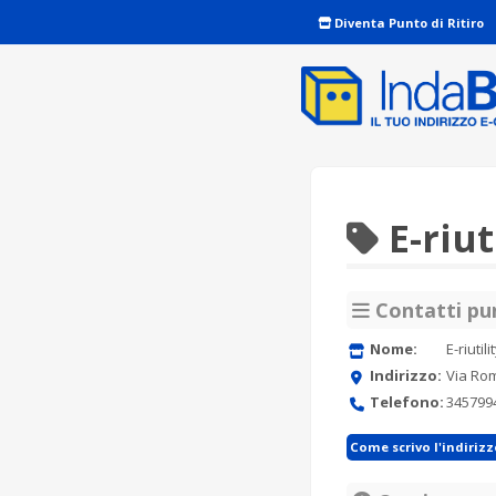
Diventa Punto di Ritiro
E-riut
Contatti pun
Nome:
E-riutili
Indirizzo:
Via Rom
Telefono:
345799
Come scrivo l'indiriz