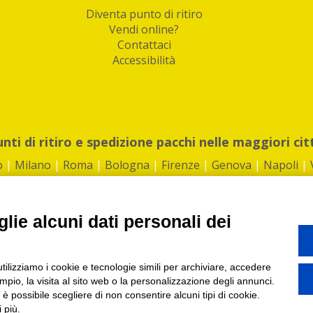
Diventa punto di ritiro
Vendi online?
Contattaci
Accessibilità
unti di ritiro e spedizione pacchi nelle maggiori cit
o
|
Milano
|
Roma
|
Bologna
|
Firenze
|
Genova
|
Napoli
|
lie alcuni dati personali dei
©2026 IndaBox srl
utilizziamo i cookie e tecnologie simili per archiviare, accedere
1360012 | REA: RM 1494760 | Cap.Soc.: 50.000€ |
Whistleblowing
|
Privacy
|
ti di ritiro tra Bar, Tabaccai, Edicole e Kipoint per ritirare i tuoi acquisti onli
pio, la visita al sito web o la personalizzazione degli annunci.
, è possibile scegliere di non consentire alcuni tipi di cookie.
 più.