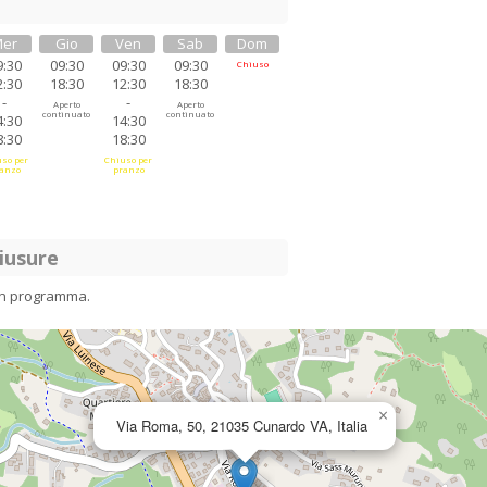
er
Gio
Ven
Sab
Dom
9:30
09:30
09:30
09:30
Chiuso
2:30
18:30
12:30
18:30
-
-
Aperto
Aperto
continuato
continuato
4:30
14:30
8:30
18:30
so per
Chiuso per
anzo
pranzo
iusure
in programma.
×
Via Roma, 50, 21035 Cunardo VA, Italia