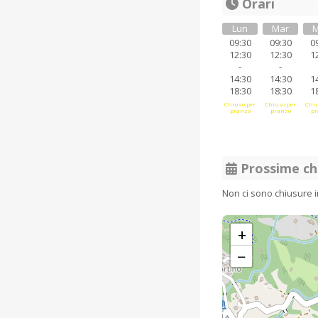
Orari
Lun
Mar
M
09:30
09:30
0
12:30
12:30
1
-
-
14:30
14:30
1
18:30
18:30
1
Chiuso per
Chiuso per
Chiu
pranzo
pranzo
pr
Prossime ch
Non ci sono chiusure 
+
−