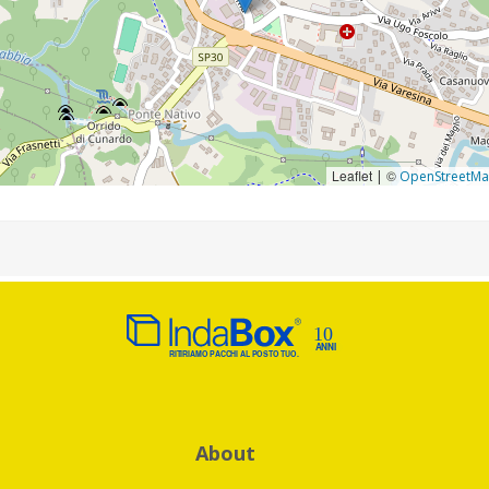
Leaflet
©
|
OpenStreetM
About