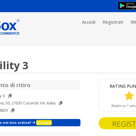
Accedi
Registrati
Rit
ility 3
to di ritiro
RATING PUN
ty 3
a, 50, 21035 Cunardo VA, Italia
Basato su 1 val
4829
REGIST
zo nel mio ordine?
Esempio