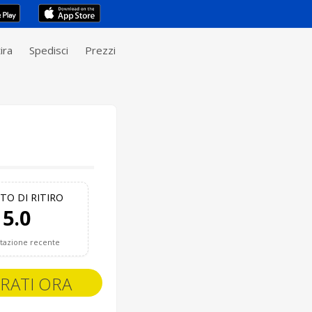
ira
Spedisci
Prezzi
TO DI RITIRO
5.0
utazione recente
RATI ORA