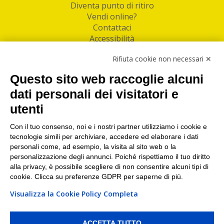
Diventa punto di ritiro
Vendi online?
Contattaci
Accessibilità
Follow Us
Rifiuta cookie non necessari ✕
Facebook
Questo sito web raccoglie alcuni
Linkedin
dati personali dei visitatori e
utenti
I nostri punti di ritiro e spedizione pacchi nelle
maggiori città italiane
Con il tuo consenso, noi e i nostri partner utilizziamo i cookie e
tecnologie simili per archiviare, accedere ed elaborare i dati
Torino
|
Milano
|
Roma
|
Bologna
|
Firenze
|
Genova
|
personali come, ad esempio, la visita al sito web o la
Napoli
|
Varese
personalizzazione degli annunci. Poiché rispettiamo il tuo diritto
alla privacy, è possibile scegliere di non consentire alcuni tipi di
cookie. Clicca su preferenze GDPR per saperne di più.
Visualizza la Cookie Policy Completa
©2026 IndaBox srl
PI/CF/N°Iscr.: 10821360012 | REA: RM 1494760 | Cap.Soc.: 50.000€ |
Whistleblowing
|
Privacy
|
Preferenze Cookies
ACCETTA TUTTO