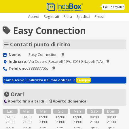
Hai un'attività?
Accedi
Registrati
Ritira
Spedisci
Prezzi
Easy Connection
Contatti punto di ritiro
Nome:
Easy Connection
Indirizzo:
Via Cesare Rosaroll 19/c, 80139 Napoli (NA)
Telefono:
3888877065
Come scrivo l'indirizzo nel mio ordine?
Esempio
Orari
Aperto fino a tardi |
Aperto domenica
Lun
Mar
Mer
Gio
Ven
Sab
Dom
09:00
09:00
09:00
09:00
09:00
09:00
09:00
21:00
21:00
21:00
21:00
21:00
21:00
21:00
Aperto
Aperto
Aperto
Aperto
Aperto
Aperto
Aperto