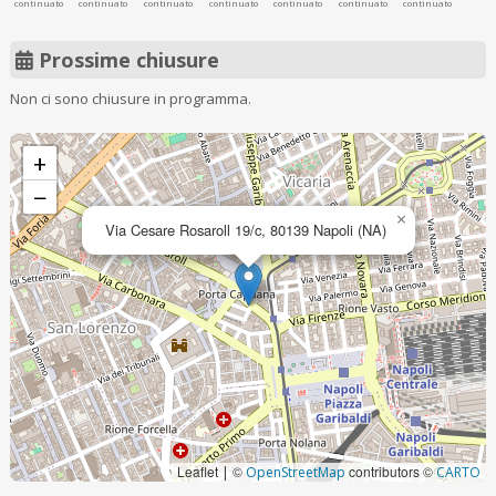
continuato
continuato
continuato
continuato
continuato
continuato
continuato
Prossime chiusure
Non ci sono chiusure in programma.
+
−
×
Via Cesare Rosaroll 19/c, 80139 Napoli (NA)
Leaflet
©
contributors ©
|
OpenStreetMap
CARTO