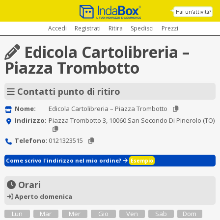
Hai un'attività?
Accedi
Registrati
Ritira
Spedisci
Prezzi
Edicola Cartolibreria –
Piazza Trombotto
Contatti punto di ritiro
Nome:
Edicola Cartolibreria – Piazza Trombotto
Indirizzo:
Piazza Trombotto 3, 10060 San Secondo Di Pinerolo (TO)
Telefono:
0121323515
Come scrivo l'indirizzo nel mio ordine?
Esempio
Orari
Aperto domenica
Lun
Mar
Mer
Gio
Ven
Sab
Dom