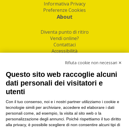
Informativa Privacy
Preferenze Cookies
About
Diventa punto di ritiro
Vendi online?
Contattaci
Accessibilità
Follow Us
Rifiuta cookie non necessari ✕
Facebook
Questo sito web raccoglie alcuni
Linkedin
dati personali dei visitatori e
utenti
I nostri punti di ritiro e spedizione pacchi nelle
maggiori città italiane
Con il tuo consenso, noi e i nostri partner utilizziamo i cookie e
tecnologie simili per archiviare, accedere ed elaborare i dati
Torino
|
Milano
|
Roma
|
Bologna
|
Firenze
|
Genova
|
personali come, ad esempio, la visita al sito web o la
Napoli
|
Varese
personalizzazione degli annunci. Poiché rispettiamo il tuo diritto
alla privacy, è possibile scegliere di non consentire alcuni tipi di