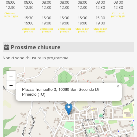
08:00
08:00
08:00
08:00
08:00
08:00
08:00
12:30
12:30
12:30
12:30
12:30
12:30
12:30
-
-
-
-
-
Chiuso al
Chiuso al
pomeriggio
pomeriggio
15:30
15:30
15:30
15:30
15:30
19:00
19:00
19:00
19:00
19:00
Chiuso per
Chiuso per
Chiuso per
Chiuso per
Chiuso per
pranzo
pranzo
pranzo
pranzo
pranzo
Prossime chiusure
Non ci sono chiusure in programma.
+
−
×
Piazza Trombotto 3, 10060 San Secondo Di
Pinerolo (TO)