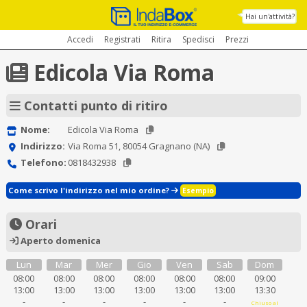
Hai un'attività?
Accedi
Registrati
Ritira
Spedisci
Prezzi
Edicola Via Roma
Contatti punto di ritiro
Nome:
Edicola Via Roma
Indirizzo:
Via Roma 51, 80054 Gragnano (NA)
Telefono:
0818432938
Come scrivo l'indirizzo nel mio ordine?
Esempio
Orari
Aperto domenica
Lun
Mar
Mer
Gio
Ven
Sab
Dom
08:00
08:00
08:00
08:00
08:00
08:00
09:00
13:00
13:00
13:00
13:00
13:00
13:00
13:30
-
-
-
-
-
-
Chiuso al