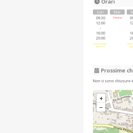
Orari
Lun
Mar
M
09:30
0
Chiuso
12:00
1
-
16:00
1
20:00
2
Chiuso per
Chiu
pranzo
pr
Prossime ch
Non ci sono chiusure 
+
−