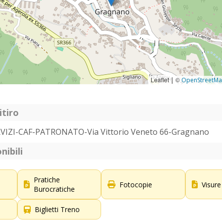
Leaflet
©
|
OpenStreetM
itiro
VIZI-CAF-PATRONATO-Via Vittorio Veneto 66-Gragnano
nibili
Pratiche
Fotocopie
Visure
Burocratiche
Biglietti Treno