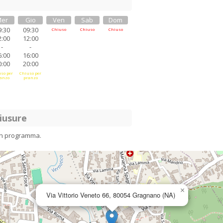
er
Gio
Ven
Sab
Dom
9:30
09:30
Chiuso
Chiuso
Chiuso
2:00
12:00
-
-
6:00
16:00
0:00
20:00
so per
Chiuso per
anzo
pranzo
iusure
in programma.
×
Via Vittorio Veneto 66, 80054 Gragnano (NA)