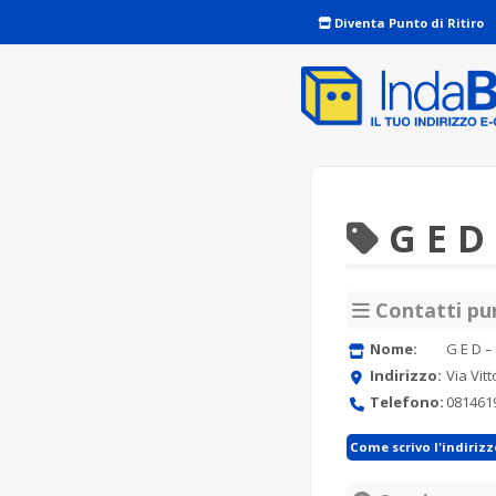
Diventa Punto di Ritiro
G E D 
Contatti pun
Nome:
G E D –
Indirizzo:
Via Vit
Telefono:
081461
Come scrivo l'indiriz