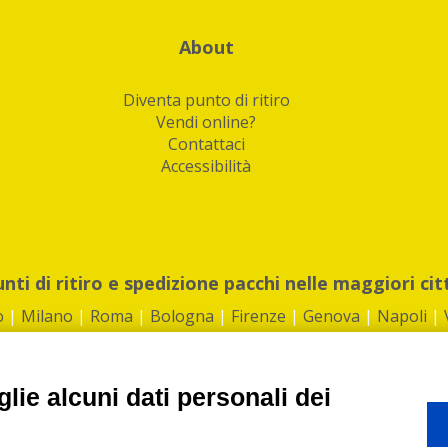
About
Diventa punto di ritiro
Vendi online?
Contattaci
Accessibilità
unti di ritiro e spedizione pacchi nelle maggiori cit
o
|
Milano
|
Roma
|
Bologna
|
Firenze
|
Genova
|
Napoli
|
lie alcuni dati personali dei
©2026 IndaBox srl