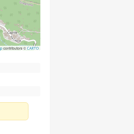
contributors ©
ap
CARTO