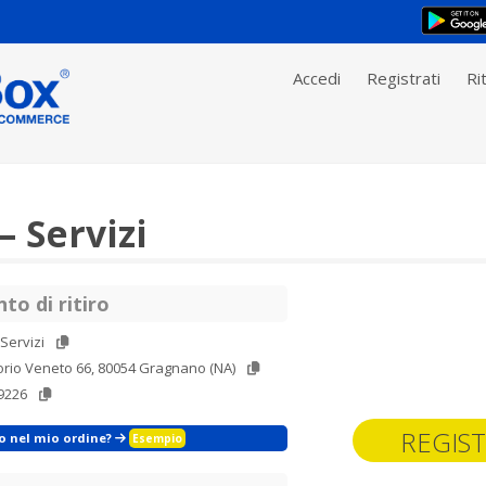
Accedi
Registrati
Rit
– Servizi
to di ritiro
 Servizi
torio Veneto 66, 80054 Gragnano (NA)
9226
REGIST
zo nel mio ordine?
Esempio