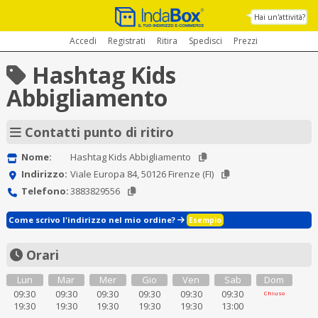
Hai un'attività?
Accedi
Registrati
Ritira
Spedisci
Prezzi
Hashtag Kids
Abbigliamento
Contatti punto di ritiro
Nome:
Hashtag Kids Abbigliamento
Indirizzo:
Viale Europa 84, 50126 Firenze (FI)
Telefono:
3883829556
Come scrivo l'indirizzo nel mio ordine?
Esempio
Orari
Lun
Mar
Mer
Gio
Ven
Sab
Dom
09:30
09:30
09:30
09:30
09:30
09:30
Chiuso
19:30
19:30
19:30
19:30
19:30
13:00