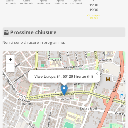
-
Aperto
Aperto
Aperto
Aperto
Aperto
continuato
continuato
continuato
continuato
continuato
15:30
19:30
Chiuso per
pranzo
Prossime chiusure
Non ci sono chiusure in programma.
+
−
×
Viale Europa 84, 50126 Firenze (FI)