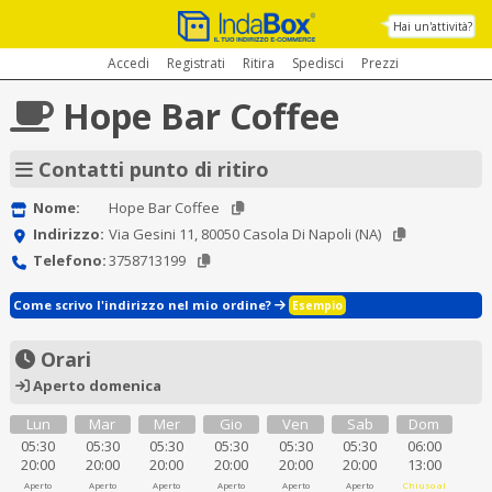
Hai un'attività?
Accedi
Registrati
Ritira
Spedisci
Prezzi
Hope Bar Coffee
Contatti punto di ritiro
Nome:
Hope Bar Coffee
Indirizzo:
Via Gesini 11, 80050 Casola Di Napoli (NA)
Telefono:
3758713199
Come scrivo l'indirizzo nel mio ordine?
Esempio
Orari
Aperto domenica
Lun
Mar
Mer
Gio
Ven
Sab
Dom
05:30
05:30
05:30
05:30
05:30
05:30
06:00
20:00
20:00
20:00
20:00
20:00
20:00
13:00
Aperto
Aperto
Aperto
Aperto
Aperto
Aperto
Chiuso al