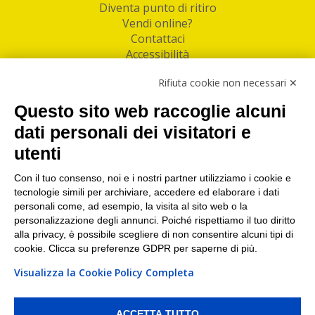
Diventa punto di ritiro
Vendi online?
Contattaci
Accessibilità
Follow Us
Rifiuta cookie non necessari ✕
Facebook
Questo sito web raccoglie alcuni
Linkedin
dati personali dei visitatori e
utenti
I nostri punti di ritiro e spedizione pacchi nelle
maggiori città italiane
Con il tuo consenso, noi e i nostri partner utilizziamo i cookie e
tecnologie simili per archiviare, accedere ed elaborare i dati
Torino
|
Milano
|
Roma
|
Bologna
|
Firenze
|
Genova
|
personali come, ad esempio, la visita al sito web o la
Napoli
|
Varese
personalizzazione degli annunci. Poiché rispettiamo il tuo diritto
alla privacy, è possibile scegliere di non consentire alcuni tipi di
cookie. Clicca su preferenze GDPR per saperne di più.
Visualizza la Cookie Policy Completa
©2026 IndaBox srl
PI/CF/N°Iscr.: 10821360012 | REA: RM 1494760 | Cap.Soc.: 50.000€ |
Whistleblowing
|
Privacy
|
Preferenze Cookies
ACCETTA TUTTO