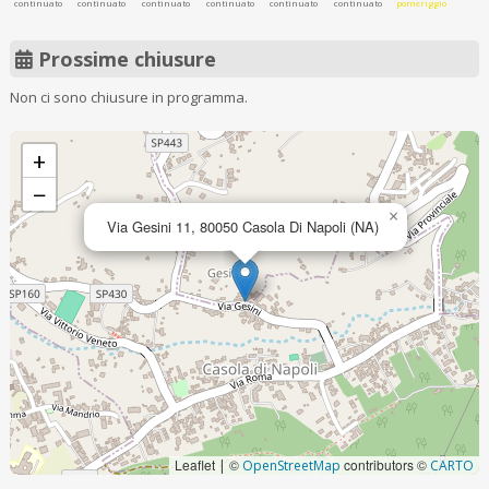
continuato
continuato
continuato
continuato
continuato
continuato
pomeriggio
Prossime chiusure
Non ci sono chiusure in programma.
+
−
×
Via Gesini 11, 80050 Casola Di Napoli (NA)
Leaflet
©
contributors ©
|
OpenStreetMap
CARTO