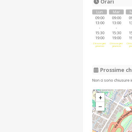
Orari
Lun
Mar
M
09:00
09:00
0
13:00
13:00
1
-
-
15:30
15:30
1
19:00
19:00
1
Chiuso per
Chiuso per
Chiu
pranzo
pranzo
pr
Prossime ch
Non ci sono chiusure 
+
−