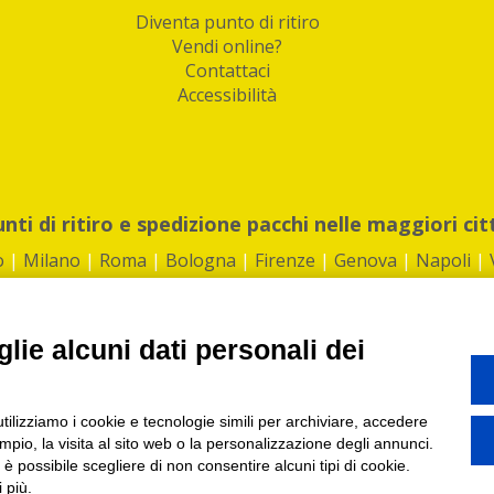
Diventa punto di ritiro
Vendi online?
Contattaci
Accessibilità
unti di ritiro e spedizione pacchi nelle maggiori cit
o
|
Milano
|
Roma
|
Bologna
|
Firenze
|
Genova
|
Napoli
|
lie alcuni dati personali dei
©2026 IndaBox srl
utilizziamo i cookie e tecnologie simili per archiviare, accedere
1360012 | REA: RM 1494760 | Cap.Soc.: 50.000€ |
Whistleblowing
|
Privacy
|
ti di ritiro tra Bar, Tabaccai, Edicole e Kipoint per ritirare i tuoi acquisti onli
pio, la visita al sito web o la personalizzazione degli annunci.
, è possibile scegliere di non consentire alcuni tipi di cookie.
 più.