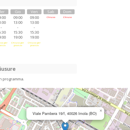
er
Gio
Ven
Sab
Dom
9:00
09:00
09:00
Chiuso
Chiuso
3:00
13:00
13:00
-
-
-
5:30
15:30
15:30
9:00
19:00
19:00
so per
Chiuso per
Chiuso per
anzo
pranzo
pranzo
iusure
in programma.
×
Viale Pambera 19/f, 40026 Imola (BO)