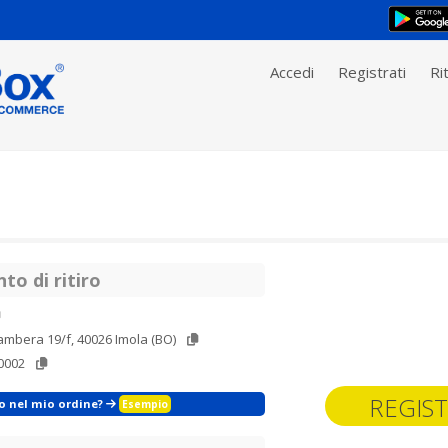
Accedi
Registrati
Rit
to di ritiro
ambera 19/f, 40026 Imola (BO)
0002
REGIST
zo nel mio ordine?
Esempio