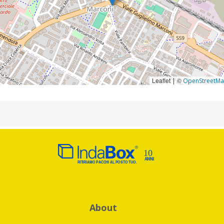
Leaflet
©
|
OpenStreetM
About