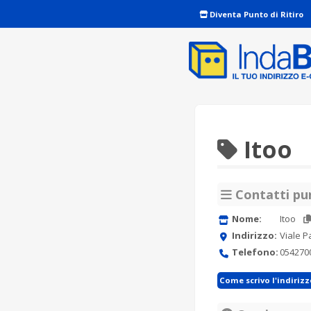
Diventa Punto di Ritiro
Itoo
Contatti pun
Nome:
Itoo
Indirizzo:
Viale P
Telefono:
054270
Come scrivo l'indiriz