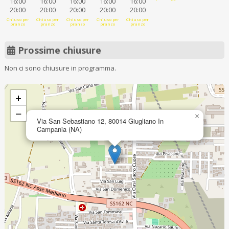
16:00
16:00
16:00
16:00
16:00
20:00
20:00
20:00
20:00
20:00
Chiuso per
Chiuso per
Chiuso per
Chiuso per
Chiuso per
pranzo
pranzo
pranzo
pranzo
pranzo
Prossime chiusure
Non ci sono chiusure in programma.
+
−
×
Via San Sebastiano 12, 80014 Giugliano In
Campania (NA)