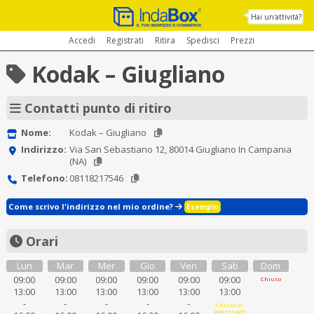
Hai un'attività?
Accedi
Registrati
Ritira
Spedisci
Prezzi
Kodak – Giugliano
Contatti punto di ritiro
Nome:
Kodak – Giugliano
Indirizzo:
Via San Sebastiano 12, 80014 Giugliano In Campania
(NA)
Telefono:
08118217546
Come scrivo l'indirizzo nel mio ordine?
Esempio
Orari
Lun
Mar
Mer
Gio
Ven
Sab
Dom
09:00
09:00
09:00
09:00
09:00
09:00
Chiuso
13:00
13:00
13:00
13:00
13:00
13:00
-
-
-
-
-
Chiuso al
pomeriggio