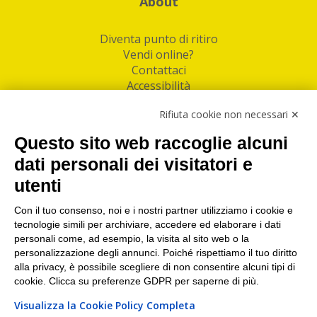
About
Diventa punto di ritiro
Vendi online?
Contattaci
Accessibilità
Follow Us
Rifiuta cookie non necessari ✕
Facebook
Questo sito web raccoglie alcuni
Linkedin
dati personali dei visitatori e
utenti
I nostri punti di ritiro e spedizione pacchi nelle
maggiori città italiane
Con il tuo consenso, noi e i nostri partner utilizziamo i cookie e
tecnologie simili per archiviare, accedere ed elaborare i dati
Torino
|
Milano
|
Roma
|
Bologna
|
Firenze
|
Genova
|
personali come, ad esempio, la visita al sito web o la
Napoli
|
Varese
personalizzazione degli annunci. Poiché rispettiamo il tuo diritto
alla privacy, è possibile scegliere di non consentire alcuni tipi di
cookie. Clicca su preferenze GDPR per saperne di più.
Visualizza la Cookie Policy Completa