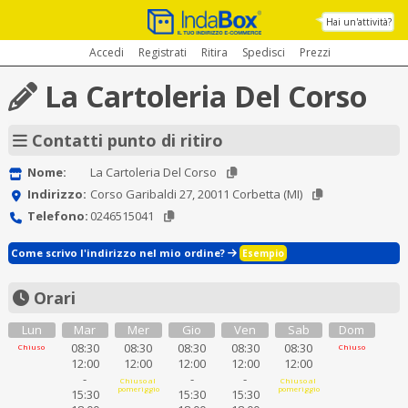
Hai un'attività?
Accedi
Registrati
Ritira
Spedisci
Prezzi
La Cartoleria Del Corso
Contatti punto di ritiro
Nome:
La Cartoleria Del Corso
Indirizzo:
Corso Garibaldi 27, 20011 Corbetta (MI)
Telefono:
0246515041
Come scrivo l'indirizzo nel mio ordine?
Esempio
Orari
Lun
Mar
Mer
Gio
Ven
Sab
Dom
08:30
08:30
08:30
08:30
08:30
Chiuso
Chiuso
12:00
12:00
12:00
12:00
12:00
-
-
-
Chiuso al
Chiuso al
pomeriggio
pomeriggio
15:30
15:30
15:30