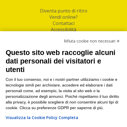
Diventa punto di ritiro
Vendi online?
Contattaci
Accessibilità
Follow Us
Rifiuta cookie non necessari ✕
Facebook
Questo sito web raccoglie alcuni
Linkedin
dati personali dei visitatori e
utenti
I nostri punti di ritiro e spedizione pacchi nelle
maggiori città italiane
Con il tuo consenso, noi e i nostri partner utilizziamo i cookie e
tecnologie simili per archiviare, accedere ed elaborare i dati
Torino
|
Milano
|
Roma
|
Bologna
|
Firenze
|
Genova
|
personali come, ad esempio, la visita al sito web o la
Napoli
|
Varese
personalizzazione degli annunci. Poiché rispettiamo il tuo diritto
alla privacy, è possibile scegliere di non consentire alcuni tipi di
cookie. Clicca su preferenze GDPR per saperne di più.
Visualizza la Cookie Policy Completa
©2026 IndaBox srl