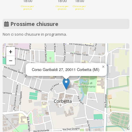
18:00
18:00
18:00
Chiuso per
Chiuso per
Chiuso per
pranzo
pranzo
pranzo
Prossime chiusure
Non ci sono chiusure in programma.
+
−
×
Corso Garibaldi 27, 20011 Corbetta (MI)