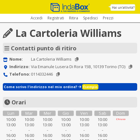
Hai un'attività?
Accedi
Registrati
Ritira
Spedisci
Prezzi
La Cartoleria Williams
Contatti punto di ritiro
Nome:
La Cartoleria Williams
Indirizzo:
Via Emanule Lusera Di Rora 15B, 10139 Torino (TO)
Telefono:
0114332446
Come scrivo l'indirizzo nel mio ordine?
Esempio
Orari
Lun
Mar
Mer
Gio
Ven
Sab
Dom
10:00
10:00
10:00
10:00
10:00
10:00
Chiuso
13:00
13:00
13:00
13:00
13:00
13:00
-
-
-
-
-
-
16:00
16:00
16:00
16:00
16:00
16:00