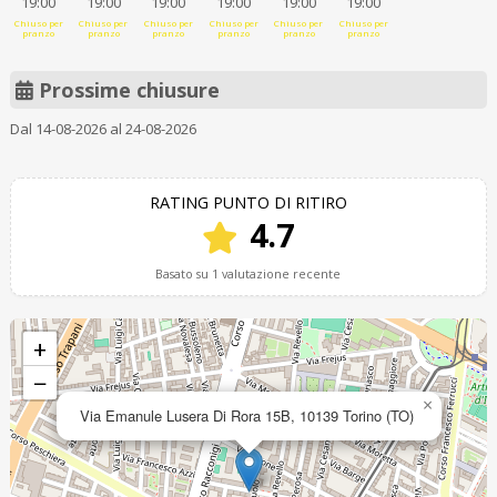
19:00
19:00
19:00
19:00
19:00
19:00
Chiuso per
Chiuso per
Chiuso per
Chiuso per
Chiuso per
Chiuso per
pranzo
pranzo
pranzo
pranzo
pranzo
pranzo
Prossime chiusure
Dal 14-08-2026 al 24-08-2026
RATING PUNTO DI RITIRO
4.7
Basato su 1 valutazione recente
+
−
×
Via Emanule Lusera Di Rora 15B, 10139 Torino (TO)