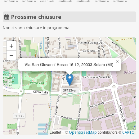
continuato
continuato
continuato
continuato
continuato
continuato
continuato
Prossime chiusure
Non ci sono chiusure in programma.
+
−
×
Via San Giovanni Bosco 16-12, 20033 Solaro (MI)
Leaflet
©
contributors ©
|
OpenStreetMap
CARTO