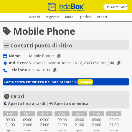
Hai un'attività?
Accedi
Registrati
Ritira
Spedisci
Prezzi
Mobile Phone
Contatti punto di ritiro
Nome:
Mobile Phone
Indirizzo:
Via San Giovanni Bosco 16-12, 20033 Solaro (MI)
Telefono:
0296430189
Come scrivo l'indirizzo nel mio ordine?
Esempio
Orari
Aperto fino a tardi |
Aperto domenica
Lun
Mar
Mer
Gio
Ven
Sab
Dom
09:00
09:00
09:00
09:00
09:00
09:00
09:00
21:00
21:00
21:00
21:00
21:00
21:00
21:00
Aperto
Aperto
Aperto
Aperto
Aperto
Aperto
Aperto