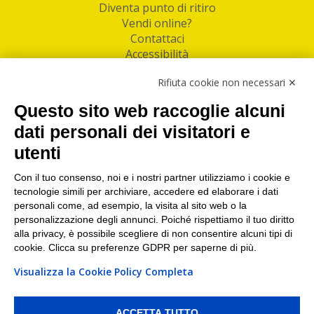
Diventa punto di ritiro
Vendi online?
Contattaci
Accessibilità
Follow Us
Rifiuta cookie non necessari ✕
Facebook
Questo sito web raccoglie alcuni
Linkedin
dati personali dei visitatori e
utenti
I nostri punti di ritiro e spedizione pacchi nelle
maggiori città italiane
Con il tuo consenso, noi e i nostri partner utilizziamo i cookie e
tecnologie simili per archiviare, accedere ed elaborare i dati
Torino
|
Milano
|
Roma
|
Bologna
|
Firenze
|
Genova
|
personali come, ad esempio, la visita al sito web o la
Napoli
|
Varese
personalizzazione degli annunci. Poiché rispettiamo il tuo diritto
alla privacy, è possibile scegliere di non consentire alcuni tipi di
cookie. Clicca su preferenze GDPR per saperne di più.
Visualizza la Cookie Policy Completa
©2026 IndaBox srl
PI/CF/N°Iscr.: 10821360012 | REA: RM 1494760 | Cap.Soc.: 50.000€ |
Whistleblowing
|
Privacy
|
Preferenze Cookies
ACCETTA TUTTO