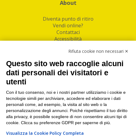
About
Diventa punto di ritiro
Vendi online?
Contattaci
Accessibilità
Follow Us
Rifiuta cookie non necessari ✕
Facebook
Questo sito web raccoglie alcuni
Linkedin
dati personali dei visitatori e
utenti
I nostri punti di ritiro e spedizione pacchi nelle
maggiori città italiane
Con il tuo consenso, noi e i nostri partner utilizziamo i cookie e
tecnologie simili per archiviare, accedere ed elaborare i dati
Torino
|
Milano
|
Roma
|
Bologna
|
Firenze
|
Genova
|
personali come, ad esempio, la visita al sito web o la
Napoli
|
Varese
personalizzazione degli annunci. Poiché rispettiamo il tuo diritto
alla privacy, è possibile scegliere di non consentire alcuni tipi di
cookie. Clicca su preferenze GDPR per saperne di più.
Visualizza la Cookie Policy Completa