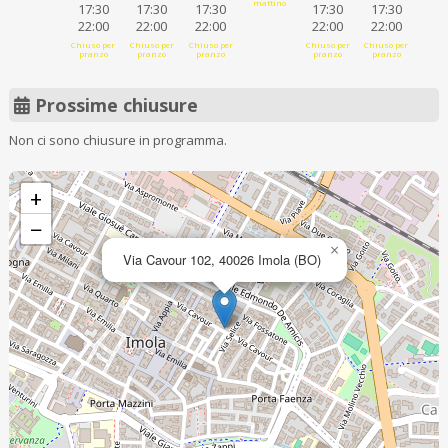
mattino
17:30
17:30
17:30
17:30
17:30
22:00
22:00
22:00
22:00
22:00
Chiuso per
Chiuso per
Chiuso per
Chiuso per
Chiuso per
pranzo
pranzo
pranzo
pranzo
pranzo
Prossime chiusure
Non ci sono chiusure in programma.
+
−
×
Via Cavour 102, 40026 Imola (BO)