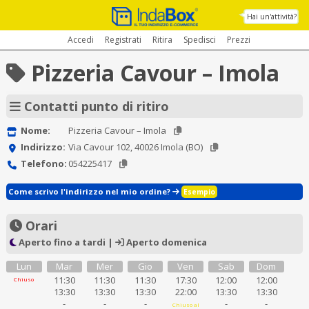
Hai un'attività?
Accedi
Registrati
Ritira
Spedisci
Prezzi
Pizzeria Cavour – Imola
Contatti punto di ritiro
Nome:
Pizzeria Cavour – Imola
Indirizzo:
Via Cavour 102, 40026 Imola (BO)
Telefono:
054225417
Come scrivo l'indirizzo nel mio ordine?
Esempio
Orari
Aperto fino a tardi |
Aperto domenica
Lun
Mar
Mer
Gio
Ven
Sab
Dom
11:30
11:30
11:30
17:30
12:00
12:00
Chiuso
13:30
13:30
13:30
22:00
13:30
13:30
-
-
-
-
-
Chiuso al