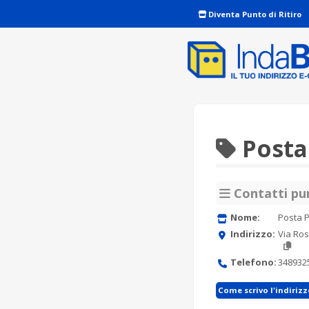
Diventa Punto di Ritiro
Posta 
Contatti pun
Nome:
Posta P
Indirizzo:
Via Ros
Telefono:
348932
Come scrivo l'indiriz