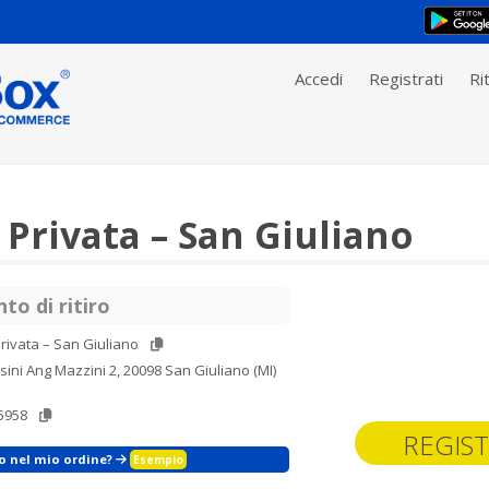
Accedi
Registrati
Rit
Privata – San Giuliano
to di ritiro
rivata – San Giuliano
sini Ang Mazzini 2, 20098 San Giuliano (MI)
5958
REGIST
zo nel mio ordine?
Esempio