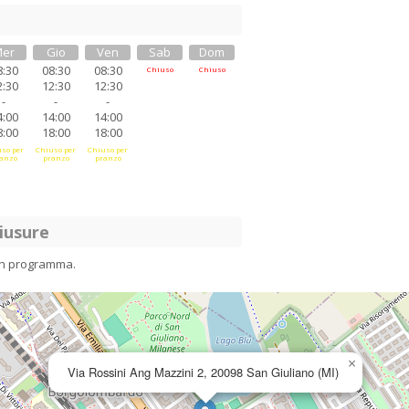
er
Gio
Ven
Sab
Dom
8:30
08:30
08:30
Chiuso
Chiuso
2:30
12:30
12:30
-
-
-
4:00
14:00
14:00
8:00
18:00
18:00
so per
Chiuso per
Chiuso per
anzo
pranzo
pranzo
iusure
in programma.
×
Via Rossini Ang Mazzini 2, 20098 San Giuliano (MI)