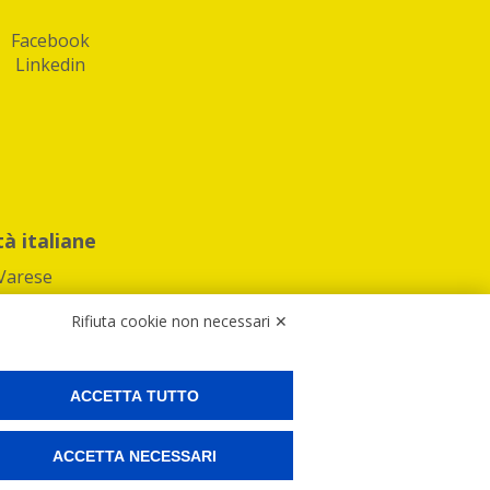
Facebook
Linkedin
tà italiane
Varese
Rifiuta cookie non necessari ✕
ACCETTA TUTTO
Preferenze Cookies
ACCETTA NECESSARI
ne e spedire i tuoi pacchi.