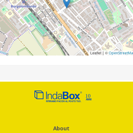
Leaflet
©
|
OpenStreetM
About