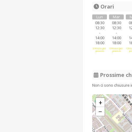
Orari
Lun
Mar
M
08:30
08:30
0
12:30
12:30
1
-
-
14:00
14:00
1
18:00
18:00
1
Chiuso per
Chiuso per
Chiu
pranzo
pranzo
pr
Prossime ch
Non ci sono chiusure 
+
−