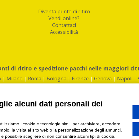
Diventa punto di ritiro
Vendi online?
Contattaci
Accessibilità
unti di ritiro e spedizione pacchi nelle maggiori cit
o
|
Milano
|
Roma
|
Bologna
|
Firenze
|
Genova
|
Napoli
|
lie alcuni dati personali dei
©2026 IndaBox srl
utilizziamo i cookie e tecnologie simili per archiviare, accedere
1360012 | REA: RM 1494760 | Cap.Soc.: 50.000€ |
Whistleblowing
|
Privacy
|
ti di ritiro tra Bar, Tabaccai, Edicole e Kipoint per ritirare i tuoi acquisti onli
pio, la visita al sito web o la personalizzazione degli annunci.
, è possibile scegliere di non consentire alcuni tipi di cookie.