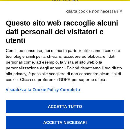
Follow Us
Rifiuta cookie non necessari ✕
Facebook
Questo sito web raccoglie alcuni
Linkedin
dati personali dei visitatori e
utenti
I nostri punti di ritiro e spedizione pacchi nelle
maggiori città italiane
Con il tuo consenso, noi e i nostri partner utilizziamo i cookie e
tecnologie simili per archiviare, accedere ed elaborare i dati
Torino
|
Milano
|
Roma
|
Bologna
|
Firenze
|
Genova
|
personali come, ad esempio, la visita al sito web o la
Napoli
|
Varese
personalizzazione degli annunci. Poiché rispettiamo il tuo diritto
alla privacy, è possibile scegliere di non consentire alcuni tipi di
cookie. Clicca su preferenze GDPR per saperne di più.
Visualizza la Cookie Policy Completa
©2026 IndaBox srl
PI/CF/N°Iscr.: 10821360012 | REA: RM 1494760 | Cap.Soc.: 50.000€ |
Whistleblowing
|
Privacy
|
Preferenze Cookies
ACCETTA TUTTO
IndaBox | Oltre 11.500 punti di ritiro tra Bar, Tabaccai, Edicole e Kipoint per
ritirare i tuoi acquisti online e spedire i tuoi pacchi.
ACCETTA NECESSARI