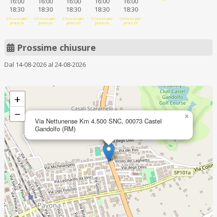
16:00
16:00
16:00
16:00
16:00
18:30
18:30
18:30
18:30
18:30
Chiuso per
Chiuso per
Chiuso per
Chiuso per
Chiuso per
pranzo
pranzo
pranzo
pranzo
pranzo
Prossime chiusure
Dal 14-08-2026 al 24-08-2026
+
−
×
Via Nettunense Km 4.500 SNC, 00073 Castel
Gandolfo (RM)