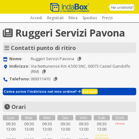
Hai un'attività?
Accedi
Registrati
Ritira
Spedisci
Prezzi
Ruggeri Servizi Pavona
Contatti punto di ritiro
Nome:
Ruggeri Servizi Pavona
Indirizzo:
Via Nettunense Km 4.500 SNC, 00073 Castel Gandolfo
(RM)
Telefono:
069311410
Come scrivo l'indirizzo nel mio ordine?
Esempio
Orari
Lun
Mar
Mer
Gio
Ven
Sab
Dom
09:30
09:30
09:30
09:30
09:30
09:30
Chiuso
13:00
13:00
13:00
13:00
13:00
13:00
-
-
-
-
-
Chiuso al
pomeriggio