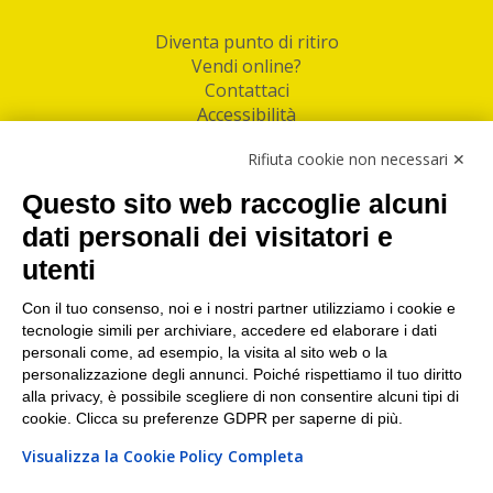
Diventa punto di ritiro
Vendi online?
Contattaci
Accessibilità
Follow Us
Rifiuta cookie non necessari ✕
Facebook
Questo sito web raccoglie alcuni
Linkedin
dati personali dei visitatori e
utenti
I nostri punti di ritiro e spedizione pacchi nelle
maggiori città italiane
Con il tuo consenso, noi e i nostri partner utilizziamo i cookie e
tecnologie simili per archiviare, accedere ed elaborare i dati
Torino
|
Milano
|
Roma
|
Bologna
|
Firenze
|
Genova
|
personali come, ad esempio, la visita al sito web o la
Napoli
|
Varese
personalizzazione degli annunci. Poiché rispettiamo il tuo diritto
alla privacy, è possibile scegliere di non consentire alcuni tipi di
cookie. Clicca su preferenze GDPR per saperne di più.
Visualizza la Cookie Policy Completa
©2026 IndaBox srl