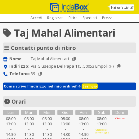
Hai un'attività?
Accedi
Registrati
Ritira
Spedisci
Prezzi
Taj Mahal Alimentari
Contatti punto di ritiro
Nome:
Taj Mahal Alimentari
Indirizzo:
Via Giuseppe Del Papa 115, 50053 Empoli (FI)
Telefono:
39
Come scrivo l'indirizzo nel mio ordine?
Esempio
Orari
Lun
Mar
Mer
Gio
Ven
Sab
Dom
08:00
08:00
08:00
08:00
08:00
08:00
Chiuso
13:00
13:00
13:00
13:00
13:00
13:00
-
-
-
-
-
Chiuso al
pomeriggio
14:30
14:30
14:30
14:30
14:30