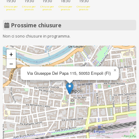
19:30
19:30
19:30
18:30
19:30
Chiuso per
Chiuso per
Chiuso per
Chiuso per
Chiuso per
pranzo
pranzo
pranzo
pranzo
pranzo
Prossime chiusure
Non ci sono chiusure in programma.
+
−
×
Via Giuseppe Del Papa 115, 50053 Empoli (FI)