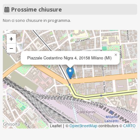
Prossime chiusure
Non ci sono chiusure in programma.
+
−
×
Piazzale Costantino Nigra 4, 20158 Milano (MI)
Leaflet
©
contributors ©
|
OpenStreetMap
CARTO