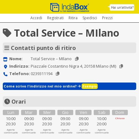
Hai un'attività?
Accedi
Registrati
Ritira
Spedisci
Prezzi
Total Service – MIlano
Contatti punto di ritiro
Nome:
Total Service – MIlano
Indirizzo:
Piazzale Costantino Nigra 4, 20158 Milano (MI)
Telefono:
0239311194
Come scrivo l'indirizzo nel mio ordine?
Esempio
Orari
Lun
Mar
Mer
Gio
Ven
Sab
Dom
10:00
09:00
09:00
09:00
09:00
10:00
Chiuso
20:30
20:30
20:30
20:30
20:30
20:00
Aperto
Aperto
Aperto
Aperto
Aperto
Aperto
continuato
continuato
continuato
continuato
continuato
continuato