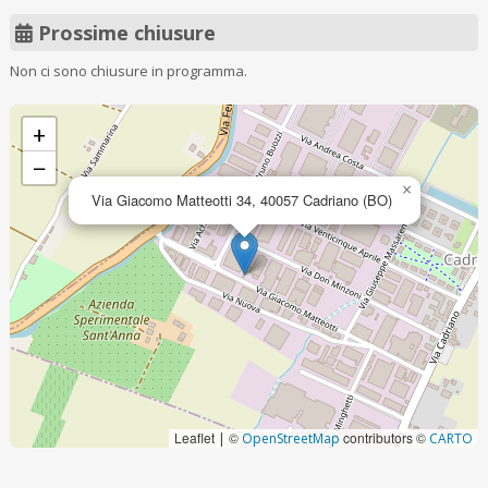
Prossime chiusure
Non ci sono chiusure in programma.
+
−
×
Via Giacomo Matteotti 34, 40057 Cadriano (BO)
Leaflet
©
contributors ©
|
OpenStreetMap
CARTO