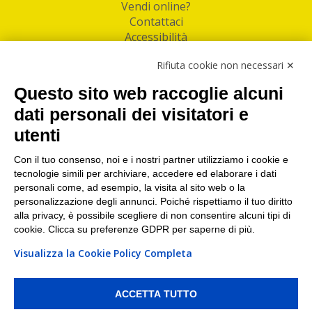
Vendi online?
Contattaci
Accessibilità
Follow Us
Rifiuta cookie non necessari ✕
Facebook
Questo sito web raccoglie alcuni
Linkedin
dati personali dei visitatori e
utenti
I nostri punti di ritiro e spedizione pacchi nelle
maggiori città italiane
Con il tuo consenso, noi e i nostri partner utilizziamo i cookie e
tecnologie simili per archiviare, accedere ed elaborare i dati
Torino
|
Milano
|
Roma
|
Bologna
|
Firenze
|
Genova
|
personali come, ad esempio, la visita al sito web o la
Napoli
|
Varese
personalizzazione degli annunci. Poiché rispettiamo il tuo diritto
alla privacy, è possibile scegliere di non consentire alcuni tipi di
cookie. Clicca su preferenze GDPR per saperne di più.
Visualizza la Cookie Policy Completa
©2026 IndaBox srl
PI/CF/N°Iscr.: 10821360012 | REA: RM 1494760 | Cap.Soc.: 50.000€ |
Whistleblowing
|
Privacy
|
Preferenze Cookies
ACCETTA TUTTO
IndaBox | Oltre 11.500 punti di ritiro tra Bar, Tabaccai, Edicole e Kipoint per