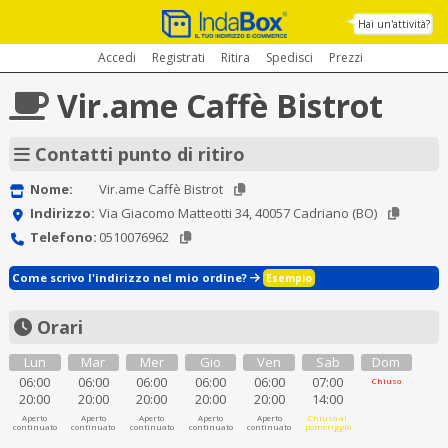
Hai un'attività?
Accedi
Registrati
Ritira
Spedisci
Prezzi
Vir.ame Caffè Bistrot
Contatti punto di ritiro
Nome:
Vir.ame Caffè Bistrot
Indirizzo:
Via Giacomo Matteotti 34, 40057 Cadriano (BO)
Telefono:
0510076962
Come scrivo l'indirizzo nel mio ordine?
Esempio
Orari
Lun
Mar
Mer
Gio
Ven
Sab
Dom
06:00
06:00
06:00
06:00
06:00
07:00
Chiuso
20:00
20:00
20:00
20:00
20:00
14:00
Aperto
Aperto
Aperto
Aperto
Aperto
Chiuso al
continuato
continuato
continuato
continuato
continuato
pomeriggio