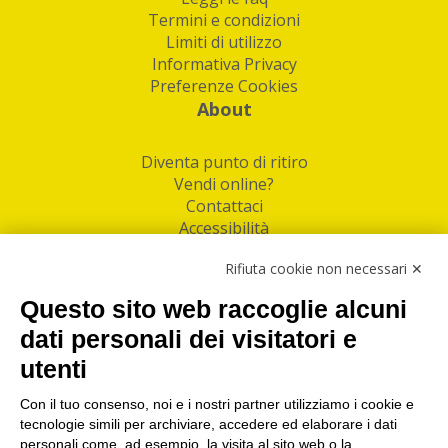
Termini e condizioni
Limiti di utilizzo
Informativa Privacy
Preferenze Cookies
About
Diventa punto di ritiro
Vendi online?
Contattaci
Accessibilità
Follow Us
Rifiuta cookie non necessari ✕
Facebook
Questo sito web raccoglie alcuni
Linkedin
dati personali dei visitatori e
utenti
I nostri punti di ritiro e spedizione pacchi nelle
maggiori città italiane
Con il tuo consenso, noi e i nostri partner utilizziamo i cookie e
tecnologie simili per archiviare, accedere ed elaborare i dati
Torino
|
Milano
|
Roma
|
Bologna
|
Firenze
|
Genova
|
personali come, ad esempio, la visita al sito web o la