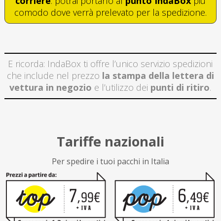
corriere
: potrai portarlo al
punto IndaBox
più
comodo dove verrà prelevato per la spedizione.
E ricorda: IndaBox ti offre l’unico servizio spedizioni
che include nel prezzo
la stampa della lettera di
vettura in negozio
e l’utilizzo dei
punti di ritiro
.
Tariffe nazionali
Per spedire i tuoi pacchi in Italia