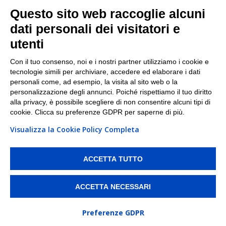
Facebook
Questo sito web raccoglie alcuni
Linkedin
dati personali dei visitatori e
utenti
I nostri punti di ritiro e spedizione pacchi nelle
maggiori città italiane
Con il tuo consenso, noi e i nostri partner utilizziamo i cookie e
tecnologie simili per archiviare, accedere ed elaborare i dati
Torino
|
Milano
|
Roma
|
Bologna
|
Firenze
|
Genova
|
personali come, ad esempio, la visita al sito web o la
Napoli
|
Varese
personalizzazione degli annunci. Poiché rispettiamo il tuo diritto
alla privacy, è possibile scegliere di non consentire alcuni tipi di
cookie. Clicca su preferenze GDPR per saperne di più.
Visualizza la Cookie Policy Completa
©2026 IndaBox srl
PI/CF/N°Iscr.: 10821360012 | REA: RM 1494760 | Cap.Soc.: 50.000€ |
Whistleblowing
|
Privacy
|
Preferenze Cookies
ACCETTA TUTTO
IndaBox | Oltre 11.500 punti di ritiro tra Bar, Tabaccai, Edicole e Kipoint per
ritirare i tuoi acquisti online e spedire i tuoi pacchi.
ACCETTA NECESSARI
Preferenze GDPR