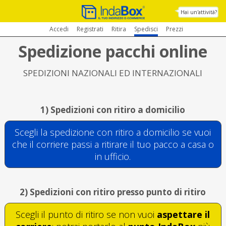
Hai un'attività?
Accedi
Registrati
Ritira
Spedisci
Prezzi
Spedizione pacchi online
SPEDIZIONI NAZIONALI ED INTERNAZIONALI
1) Spedizioni con ritiro a domicilio
Scegli la spedizione con ritiro a domicilio se vuoi
che il corriere passi a ritirare il tuo pacco a casa o
in ufficio.
2) Spedizioni con ritiro presso punto di ritiro
Scegli il punto di ritiro se non vuoi
aspettare il