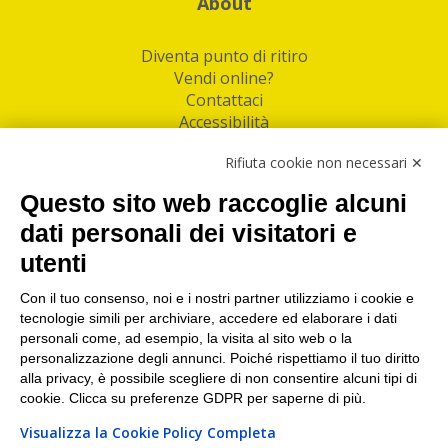
About
Diventa punto di ritiro
Vendi online?
Contattaci
Accessibilità
Follow Us
Rifiuta cookie non necessari ✕
Facebook
Questo sito web raccoglie alcuni
Linkedin
dati personali dei visitatori e
utenti
I nostri punti di ritiro e spedizione pacchi nelle
maggiori città italiane
Con il tuo consenso, noi e i nostri partner utilizziamo i cookie e
tecnologie simili per archiviare, accedere ed elaborare i dati
Torino
|
Milano
|
Roma
|
Bologna
|
Firenze
|
Genova
|
personali come, ad esempio, la visita al sito web o la
Napoli
|
Varese
personalizzazione degli annunci. Poiché rispettiamo il tuo diritto
alla privacy, è possibile scegliere di non consentire alcuni tipi di
cookie. Clicca su preferenze GDPR per saperne di più.
Visualizza la Cookie Policy Completa