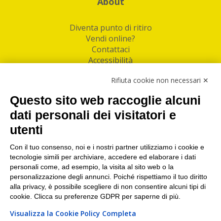
About
Diventa punto di ritiro
Vendi online?
Contattaci
Accessibilità
Follow Us
Rifiuta cookie non necessari ✕
Facebook
Questo sito web raccoglie alcuni
Linkedin
dati personali dei visitatori e
utenti
I nostri punti di ritiro e spedizione pacchi nelle
maggiori città italiane
Con il tuo consenso, noi e i nostri partner utilizziamo i cookie e
tecnologie simili per archiviare, accedere ed elaborare i dati
Torino
|
Milano
|
Roma
|
Bologna
|
Firenze
|
Genova
|
personali come, ad esempio, la visita al sito web o la
Napoli
|
Varese
personalizzazione degli annunci. Poiché rispettiamo il tuo diritto
alla privacy, è possibile scegliere di non consentire alcuni tipi di
cookie. Clicca su preferenze GDPR per saperne di più.
Visualizza la Cookie Policy Completa