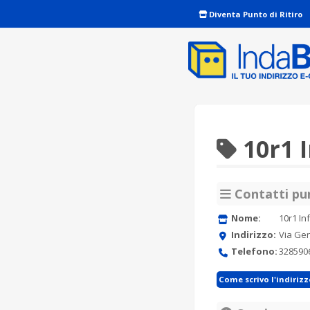
Diventa Punto di Ritiro
10r1 
Contatti pun
Nome:
10r1 In
Indirizzo:
Via Gen
Telefono:
328590
Come scrivo l'indiriz