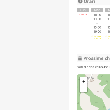
Orari
Lun
Mar
M
10:00
1
Chiuso
13:00
1
-
15:00
1
19:00
1
Chiuso per
Chiu
pranzo
pr
Prossime ch
Non ci sono chiusure 
+
−