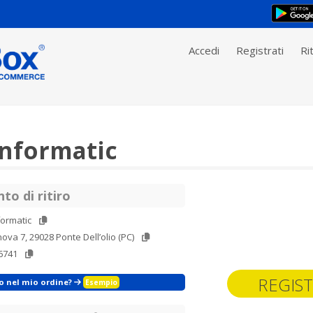
Accedi
Registrati
Rit
Informatic
to di ritiro
formatic
ova 7, 29028 Ponte Dell’olio (PC)
6741
REGIST
zo nel mio ordine?
Esempio