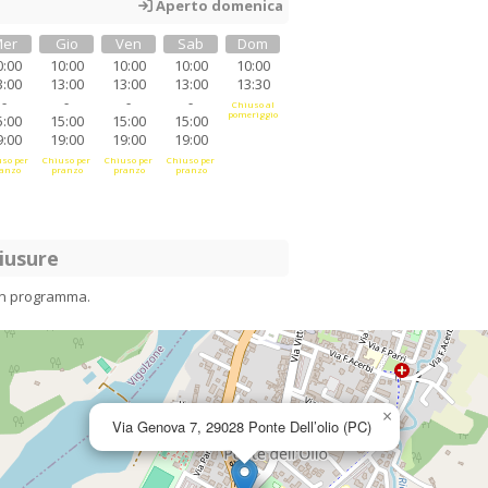
Aperto domenica
er
Gio
Ven
Sab
Dom
0:00
10:00
10:00
10:00
10:00
3:00
13:00
13:00
13:00
13:30
-
-
-
-
Chiuso al
pomeriggio
5:00
15:00
15:00
15:00
9:00
19:00
19:00
19:00
so per
Chiuso per
Chiuso per
Chiuso per
anzo
pranzo
pranzo
pranzo
iusure
in programma.
×
Via Genova 7, 29028 Ponte Dell’olio (PC)