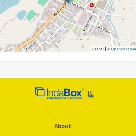
Leaflet
©
|
OpenStreetM
About