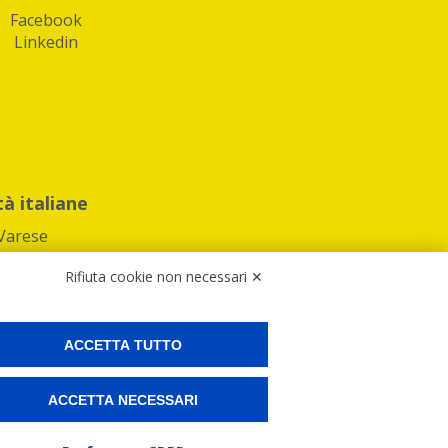
Facebook
Linkedin
tà italiane
Varese
Rifiuta cookie non necessari ✕
ACCETTA TUTTO
Preferenze Cookies
ACCETTA NECESSARI
ne e spedire i tuoi pacchi.