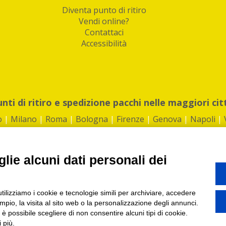
Diventa punto di ritiro
Vendi online?
Contattaci
Accessibilità
unti di ritiro e spedizione pacchi nelle maggiori cit
o
|
Milano
|
Roma
|
Bologna
|
Firenze
|
Genova
|
Napoli
|
lie alcuni dati personali dei
©2026 IndaBox srl
utilizziamo i cookie e tecnologie simili per archiviare, accedere
1360012 | REA: RM 1494760 | Cap.Soc.: 50.000€ |
Whistleblowing
|
Privacy
|
ti di ritiro tra Bar, Tabaccai, Edicole e Kipoint per ritirare i tuoi acquisti onli
pio, la visita al sito web o la personalizzazione degli annunci.
, è possibile scegliere di non consentire alcuni tipi di cookie.
 più.