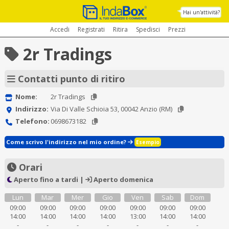
Hai un'attività?
Accedi
Registrati
Ritira
Spedisci
Prezzi
2r Tradings
Contatti punto di ritiro
Nome:
2r Tradings
Indirizzo:
Via Di Valle Schioia 53, 00042 Anzio (RM)
Telefono:
0698673182
Come scrivo l'indirizzo nel mio ordine?
Esempio
Orari
Aperto fino a tardi |
Aperto domenica
Lun
Mar
Mer
Gio
Ven
Sab
Dom
09:00
09:00
09:00
09:00
09:00
09:00
09:00
14:00
14:00
14:00
14:00
13:00
14:00
14:00
-
-
-
-
-
-
-