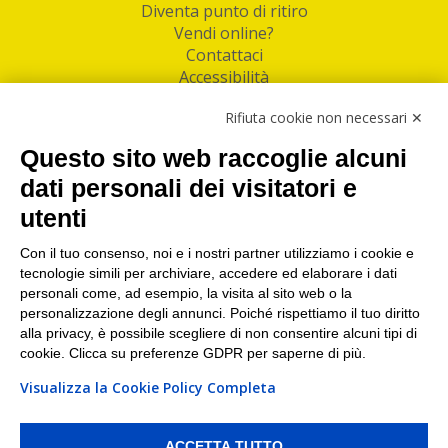
Diventa punto di ritiro
Vendi online?
Contattaci
Accessibilità
Follow Us
Rifiuta cookie non necessari ✕
Facebook
Questo sito web raccoglie alcuni
Linkedin
dati personali dei visitatori e
utenti
I nostri punti di ritiro e spedizione pacchi nelle
maggiori città italiane
Con il tuo consenso, noi e i nostri partner utilizziamo i cookie e
tecnologie simili per archiviare, accedere ed elaborare i dati
Torino
|
Milano
|
Roma
|
Bologna
|
Firenze
|
Genova
|
personali come, ad esempio, la visita al sito web o la
Napoli
|
Varese
personalizzazione degli annunci. Poiché rispettiamo il tuo diritto
alla privacy, è possibile scegliere di non consentire alcuni tipi di
cookie. Clicca su preferenze GDPR per saperne di più.
Visualizza la Cookie Policy Completa
©2026 IndaBox srl
PI/CF/N°Iscr.: 10821360012 | REA: RM 1494760 | Cap.Soc.: 50.000€ |
Whistleblowing
|
Privacy
|
Preferenze Cookies
ACCETTA TUTTO