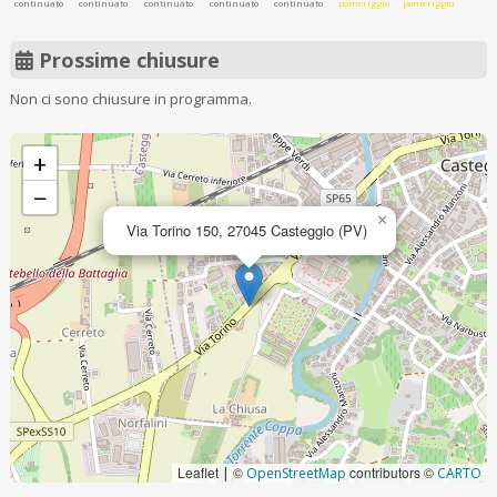
continuato
continuato
continuato
continuato
continuato
pomeriggio
pomeriggio
Prossime chiusure
Non ci sono chiusure in programma.
+
−
×
Via Torino 150, 27045 Casteggio (PV)
Leaflet
©
contributors ©
|
OpenStreetMap
CARTO