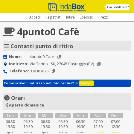
Hai un'attività?
Accedi
Registrati
Ritira
Spedisci
Prezzi
4punto0 Cafè
Contatti punto di ritiro
Nome:
4punto0 Cafè
Indirizzo:
Via Torino 150, 27045 Casteggio (PV)
Telefono:
038383676
Come scrivo l'indirizzo nel mio ordine?
Esempio
Orari
Aperto domenica
Lun
Mar
Mer
Gio
Ven
Sab
Dom
06:30
06:30
06:30
06:30
06:30
07:00
07:00
19:30
19:30
19:30
19:30
19:30
12:30
12:30
Aperto
Aperto
Aperto
Aperto
Aperto
Chiuso al
Chiuso al