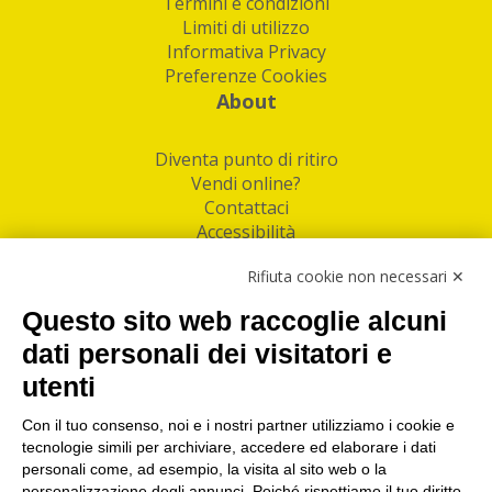
Termini e condizioni
Limiti di utilizzo
Informativa Privacy
Preferenze Cookies
About
Diventa punto di ritiro
Vendi online?
Contattaci
Accessibilità
Follow Us
Rifiuta cookie non necessari ✕
Facebook
Questo sito web raccoglie alcuni
Linkedin
dati personali dei visitatori e
utenti
I nostri punti di ritiro e spedizione pacchi nelle
maggiori città italiane
Con il tuo consenso, noi e i nostri partner utilizziamo i cookie e
tecnologie simili per archiviare, accedere ed elaborare i dati
Torino
|
Milano
|
Roma
|
Bologna
|
Firenze
|
Genova
|
personali come, ad esempio, la visita al sito web o la
Napoli
|
Varese
personalizzazione degli annunci. Poiché rispettiamo il tuo diritto