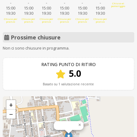
-
-
-
-
-
-
Chiuso al
pomeriggio
15:00
15:00
15:00
15:00
15:00
15:00
19:30
19:30
19:30
19:30
19:30
19:30
Chiuso per
Chiuso per
Chiuso per
Chiuso per
Chiuso per
Chiuso per
pranzo
pranzo
pranzo
pranzo
pranzo
pranzo
Prossime chiusure
Non ci sono chiusure in programma.
RATING PUNTO DI RITIRO
5.0
Basato su 1 valutazione recente
+
−
×