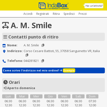
Hai un'attività?
Accedi
Registrati
Ritira
Spedisci
Prezzi
A. M. Smile
Contatti punto di ritiro
Nome:
A. M. Smile
Indirizzo:
Corso Cesare Battisti, 55, 37058 Sanguinetto VR, Italia
Telefono:
044281821
Come scrivo l'indirizzo nel mio ordine?
Esempio
Orari
Aperto domenica
Lun
Mar
Mer
Gio
Ven
Sab
Dom
06:30
06:30
06:30
06:30
06:30
06:30
07:30
12:30
12:30
12:30
12:30
12:30
12:30
12:00