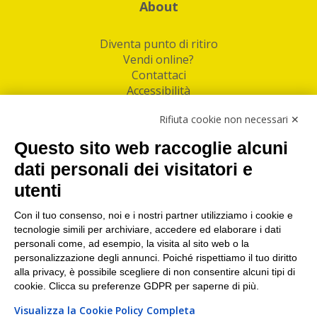
About
Diventa punto di ritiro
Vendi online?
Contattaci
Accessibilità
Follow Us
Rifiuta cookie non necessari ✕
Facebook
Questo sito web raccoglie alcuni
Linkedin
dati personali dei visitatori e
utenti
I nostri punti di ritiro e spedizione pacchi nelle
maggiori città italiane
Con il tuo consenso, noi e i nostri partner utilizziamo i cookie e
tecnologie simili per archiviare, accedere ed elaborare i dati
Torino
|
Milano
|
Roma
|
Bologna
|
Firenze
|
Genova
|
personali come, ad esempio, la visita al sito web o la
Napoli
|
Varese
personalizzazione degli annunci. Poiché rispettiamo il tuo diritto
alla privacy, è possibile scegliere di non consentire alcuni tipi di
cookie. Clicca su preferenze GDPR per saperne di più.
Visualizza la Cookie Policy Completa