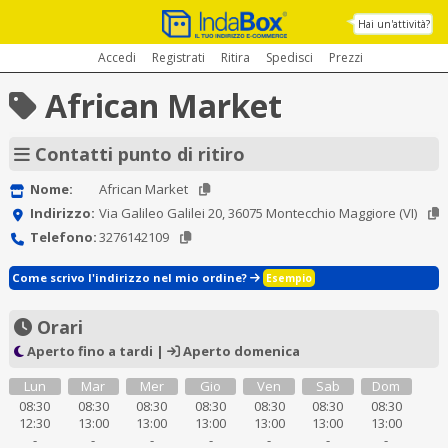
Hai un'attività?
Accedi
Registrati
Ritira
Spedisci
Prezzi
African Market
Contatti punto di ritiro
Nome:
African Market
Indirizzo:
Via Galileo Galilei 20, 36075 Montecchio Maggiore (VI)
Telefono:
3276142109
Come scrivo l'indirizzo nel mio ordine?
Esempio
Orari
Aperto fino a tardi |
Aperto domenica
Lun
Mar
Mer
Gio
Ven
Sab
Dom
08:30
08:30
08:30
08:30
08:30
08:30
08:30
12:30
13:00
13:00
13:00
13:00
13:00
13:00
-
-
-
-
-
-
-