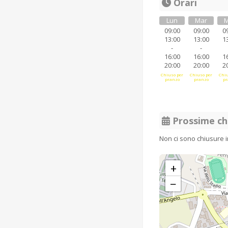
Orari
Lun
Mar
M
09:00
09:00
0
13:00
13:00
1
-
-
16:00
16:00
1
20:00
20:00
2
Chiuso per
Chiuso per
Chiu
pranzo
pranzo
pr
Prossime ch
Non ci sono chiusure 
+
−