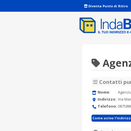
Diventa Punto di Ritiro
Agenz
Contatti pun
Nome:
Agenzi
Indirizzo:
Via Mar
Telefono:
087588
Come scrivo l'indiriz