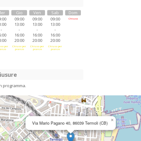
er
Gio
Ven
Sab
Dom
9:00
09:00
09:00
09:00
Chiuso
3:00
13:00
13:00
13:00
-
-
-
-
6:00
16:00
16:00
16:00
0:00
20:00
20:00
20:00
so per
Chiuso per
Chiuso per
Chiuso per
anzo
pranzo
pranzo
pranzo
iusure
in programma.
×
Via Mario Pagano 40, 86039 Termoli (CB)