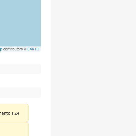
contributors ©
ap
CARTO
ento F24