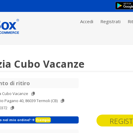
Accedi
Registrati
Rit
ia Cubo Vacanze
to di ritiro
a Cubo Vacanze
io Pagano 40, 86039 Termoli (CB)
0372
REGIST
zo nel mio ordine?
Esempio