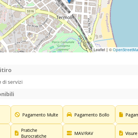
Leaflet
©
|
OpenStreetM
itiro
 di servizi
nibili
Pagamento Multe
Pagamento Bollo
Pagam
Pratiche
MAV/RAV
Visure
Burocratiche