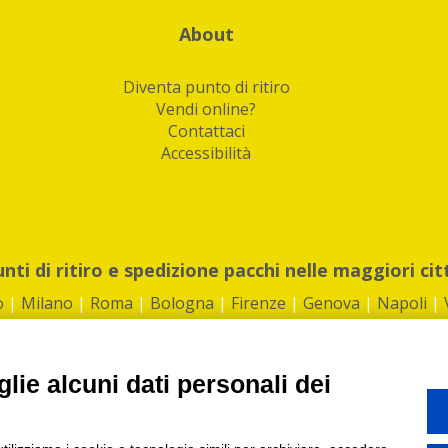
About
Diventa punto di ritiro
Vendi online?
Contattaci
Accessibilità
unti di ritiro e spedizione pacchi nelle maggiori cit
o
|
Milano
|
Roma
|
Bologna
|
Firenze
|
Genova
|
Napoli
|
lie alcuni dati personali dei
©2026 IndaBox srl