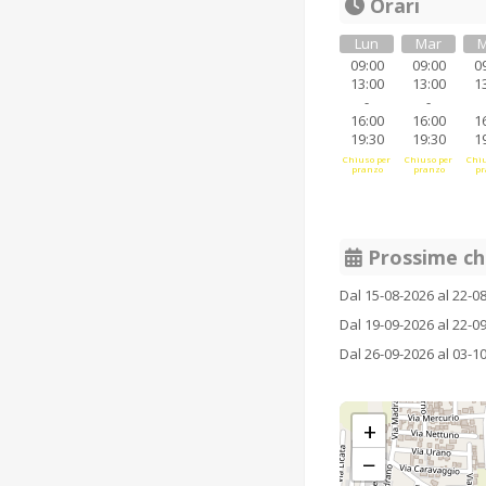
Orari
Lun
Mar
M
09:00
09:00
0
13:00
13:00
1
-
-
16:00
16:00
1
19:30
19:30
1
Chiuso per
Chiuso per
Chiu
pranzo
pranzo
pr
Prossime ch
Dal 15-08-2026 al 22-0
Dal 19-09-2026 al 22-0
Dal 26-09-2026 al 03-1
+
−