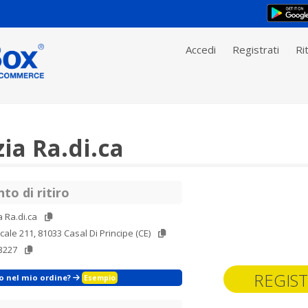
Accedi
Registrati
Rit
ia Ra.di.ca
to di ritiro
 Ra.di.ca
icale 211, 81033 Casal Di Principe (CE)
3227
REGIST
zo nel mio ordine?
Esempio