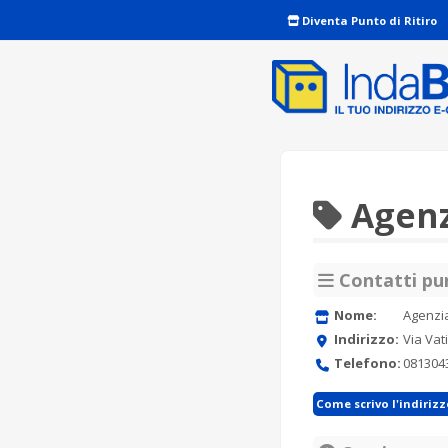
Diventa Punto di Ritiro
Agenz
Contatti pun
Nome:
Agenzia
Indirizzo:
Via Vat
Telefono:
081304
Come scrivo l'indiriz