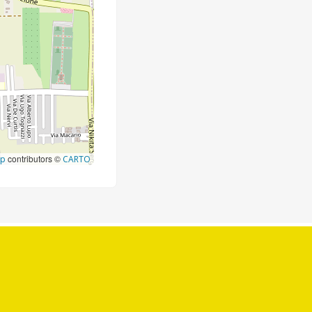
contributors ©
ap
CARTO