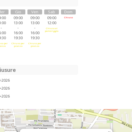
er
Gio
Ven
Sab
Dom
9:00
09:00
09:00
09:00
Chiuso
3:00
13:00
13:00
12:00
-
-
-
Chiuso al
pomeriggio
6:00
16:00
16:00
9:30
19:30
19:30
so per
Chiuso per
Chiuso per
anzo
pranzo
pranzo
iusure
8-2026
9-2026
0-2026