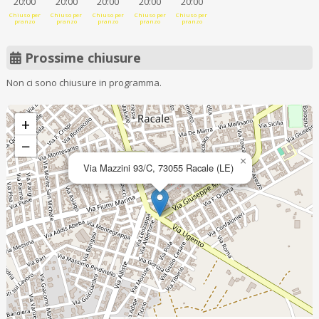
20:00
20:00
20:00
20:00
20:00
Chiuso per
Chiuso per
Chiuso per
Chiuso per
Chiuso per
pranzo
pranzo
pranzo
pranzo
pranzo
Prossime chiusure
Non ci sono chiusure in programma.
+
−
×
Via Mazzini 93/C, 73055 Racale (LE)