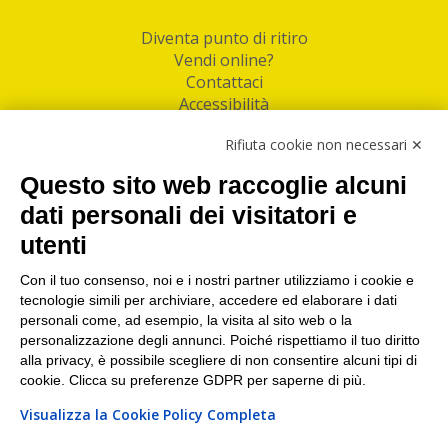
Diventa punto di ritiro
Vendi online?
Contattaci
Accessibilità
Follow Us
Rifiuta cookie non necessari ✕
Facebook
Questo sito web raccoglie alcuni
Linkedin
dati personali dei visitatori e
utenti
I nostri punti di ritiro e spedizione pacchi nelle
maggiori città italiane
Con il tuo consenso, noi e i nostri partner utilizziamo i cookie e
tecnologie simili per archiviare, accedere ed elaborare i dati
Torino
|
Milano
|
Roma
|
Bologna
|
Firenze
|
Genova
|
personali come, ad esempio, la visita al sito web o la
Napoli
|
Varese
personalizzazione degli annunci. Poiché rispettiamo il tuo diritto
alla privacy, è possibile scegliere di non consentire alcuni tipi di
cookie. Clicca su preferenze GDPR per saperne di più.
Visualizza la Cookie Policy Completa
©2026 IndaBox srl