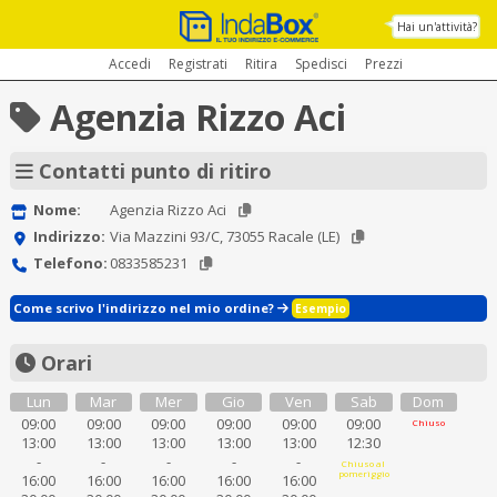
Hai un'attività?
Accedi
Registrati
Ritira
Spedisci
Prezzi
Agenzia Rizzo Aci
Contatti punto di ritiro
Nome:
Agenzia Rizzo Aci
Indirizzo:
Via Mazzini 93/C, 73055 Racale (LE)
Telefono:
0833585231
Come scrivo l'indirizzo nel mio ordine?
Esempio
Orari
Lun
Mar
Mer
Gio
Ven
Sab
Dom
09:00
09:00
09:00
09:00
09:00
09:00
Chiuso
13:00
13:00
13:00
13:00
13:00
12:30
-
-
-
-
-
Chiuso al
pomeriggio
16:00
16:00
16:00
16:00
16:00