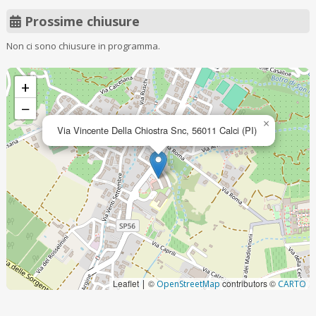
Prossime chiusure
Non ci sono chiusure in programma.
+
−
×
Via Vincente Della Chiostra Snc, 56011 Calci (PI)
Leaflet
©
contributors ©
|
OpenStreetMap
CARTO