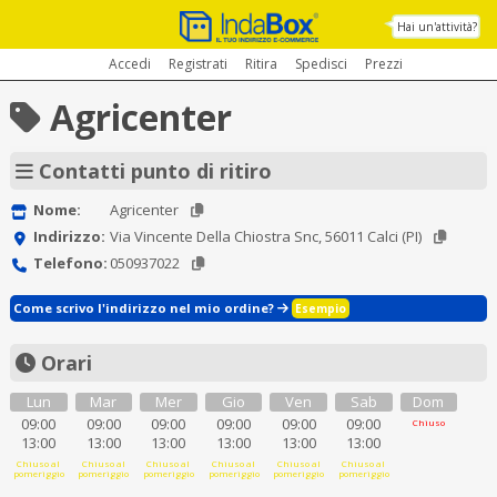
Hai un'attività?
Accedi
Registrati
Ritira
Spedisci
Prezzi
Agricenter
Contatti punto di ritiro
Nome:
Agricenter
Indirizzo:
Via Vincente Della Chiostra Snc, 56011 Calci (PI)
Telefono:
050937022
Come scrivo l'indirizzo nel mio ordine?
Esempio
Orari
Lun
Mar
Mer
Gio
Ven
Sab
Dom
09:00
09:00
09:00
09:00
09:00
09:00
Chiuso
13:00
13:00
13:00
13:00
13:00
13:00
Chiuso al
Chiuso al
Chiuso al
Chiuso al
Chiuso al
Chiuso al
pomeriggio
pomeriggio
pomeriggio
pomeriggio
pomeriggio
pomeriggio