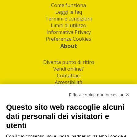
Come funziona
Leggi le faq
Termini e condizioni
Limiti di utilizzo
Informativa Privacy
Preferenze Cookies
About
Diventa punto di ritiro
Vendi online?
Contattaci
Accessibilità
Follow Us
Rifiuta cookie non necessari ✕
Facebook
Questo sito web raccoglie alcuni
Linkedin
dati personali dei visitatori e
utenti
I nostri punti di ritiro e spedizione pacchi nelle
maggiori città italiane
Con il tuo consenso, noi e i nostri partner utilizziamo i cookie e