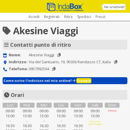
Hai un'attività?
Accedi
Registrati
Ritira
Spedisci
Prezzi
Akesine Viaggi
Contatti punto di ritiro
Nome:
Akesine Viaggi
Indirizzo:
Via del Santuario, 19, 95036 Randazzo CT, Italia
Telefono:
0957992504
Come scrivo l'indirizzo nel mio ordine?
Esempio
Orari
Lun
Mar
Mer
Gio
Ven
Sab
Dom
09:00
09:00
09:00
09:00
09:00
09:00
Chiuso
13:00
13:00
13:00
13:00
13:00
13:00
-
-
-
-
-
Chiuso al
pomeriggio
16:30
16:30
16:30
16:30
16:30