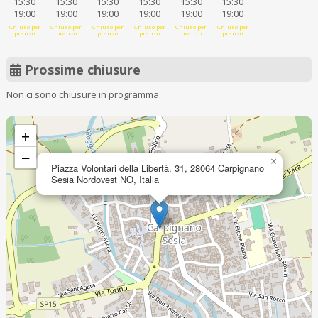
15:30
15:30
15:30
15:30
15:30
15:30
19:00
19:00
19:00
19:00
19:00
19:00
Chiuso per
Chiuso per
Chiuso per
Chiuso per
Chiuso per
Chiuso per
pranzo
pranzo
pranzo
pranzo
pranzo
pranzo
Prossime chiusure
Non ci sono chiusure in programma.
+
−
×
Piazza Volontari della Libertà, 31, 28064 Carpignano
Sesia Nordovest NO, Italia