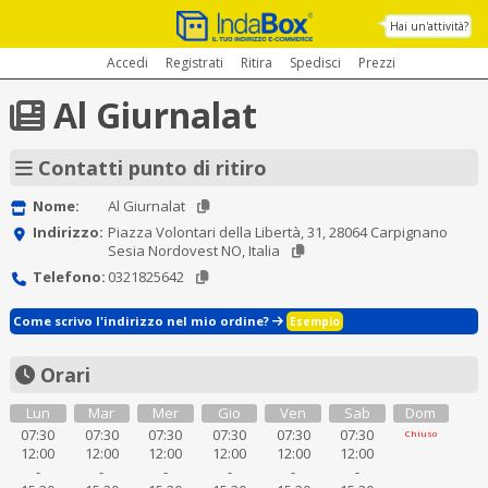
Hai un'attività?
Accedi
Registrati
Ritira
Spedisci
Prezzi
Al Giurnalat
Contatti punto di ritiro
Nome:
Al Giurnalat
Indirizzo:
Piazza Volontari della Libertà, 31, 28064 Carpignano
Sesia Nordovest NO, Italia
Telefono:
0321825642
Come scrivo l'indirizzo nel mio ordine?
Esempio
Orari
Lun
Mar
Mer
Gio
Ven
Sab
Dom
07:30
07:30
07:30
07:30
07:30
07:30
Chiuso
12:00
12:00
12:00
12:00
12:00
12:00
-
-
-
-
-
-