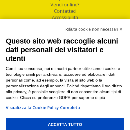
Vendi online?
Contattaci
Accessibilità
Follow Us
Rifiuta cookie non necessari ✕
Facebook
Questo sito web raccoglie alcuni
Linkedin
dati personali dei visitatori e
utenti
I nostri punti di ritiro e spedizione pacchi nelle
maggiori città italiane
Con il tuo consenso, noi e i nostri partner utilizziamo i cookie e
tecnologie simili per archiviare, accedere ed elaborare i dati
Torino
|
Milano
|
Roma
|
Bologna
|
Firenze
|
Genova
|
personali come, ad esempio, la visita al sito web o la
Napoli
|
Varese
personalizzazione degli annunci. Poiché rispettiamo il tuo diritto
alla privacy, è possibile scegliere di non consentire alcuni tipi di
cookie. Clicca su preferenze GDPR per saperne di più.
Visualizza la Cookie Policy Completa
©2026 IndaBox srl
PI/CF/N°Iscr.: 10821360012 | REA: RM 1494760 | Cap.Soc.: 50.000€ |
Whistleblowing
|
Privacy
|
Preferenze Cookies
ACCETTA TUTTO
IndaBox | Oltre 11.500 punti di ritiro tra Bar, Tabaccai, Edicole e Kipoint per