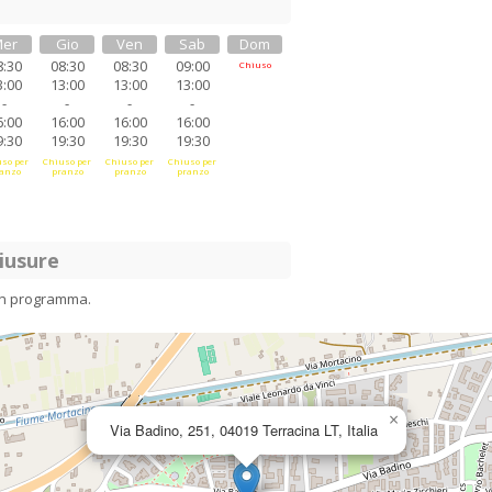
er
Gio
Ven
Sab
Dom
8:30
08:30
08:30
09:00
Chiuso
3:00
13:00
13:00
13:00
-
-
-
-
6:00
16:00
16:00
16:00
9:30
19:30
19:30
19:30
so per
Chiuso per
Chiuso per
Chiuso per
anzo
pranzo
pranzo
pranzo
iusure
in programma.
×
Via Badino, 251, 04019 Terracina LT, Italia