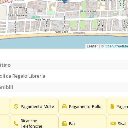
Leaflet
©
|
OpenStreetM
itiro
coli da Regalo Libreria
nibili
Pagamento Multe
Pagamento Bollo
Pagam
Ricariche
Fax
Sisal
Telefoniche