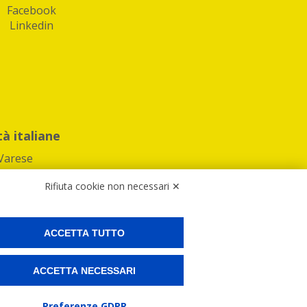
Facebook
Linkedin
tà italiane
Varese
Rifiuta cookie non necessari ✕
ACCETTA TUTTO
Preferenze Cookies
ACCETTA NECESSARI
ne e spedire i tuoi pacchi.
Preferenze GDPR