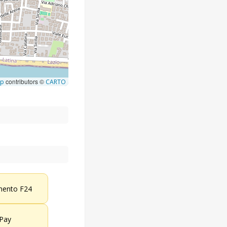
contributors ©
ap
CARTO
ento F24
 Pay