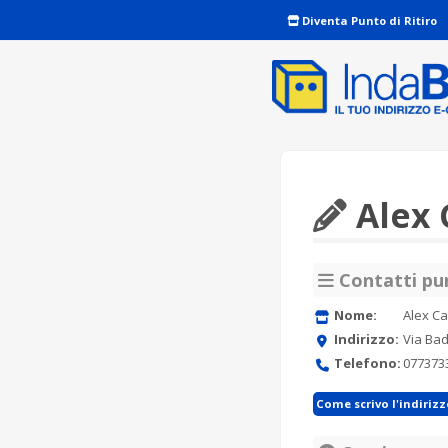
Diventa Punto di Ritiro
Alex 
Contatti pun
Nome:
Alex Ca
Indirizzo:
Via Bad
Telefono:
077373
Come scrivo l'indiriz