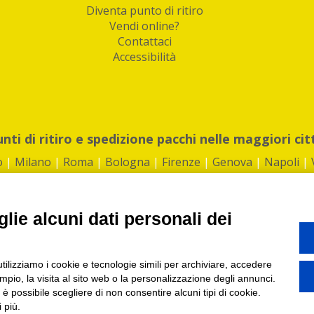
Diventa punto di ritiro
Vendi online?
Contattaci
Accessibilità
unti di ritiro e spedizione pacchi nelle maggiori cit
o
|
Milano
|
Roma
|
Bologna
|
Firenze
|
Genova
|
Napoli
|
lie alcuni dati personali dei
©2026 IndaBox srl
utilizziamo i cookie e tecnologie simili per archiviare, accedere
1360012 | REA: RM 1494760 | Cap.Soc.: 50.000€ |
Whistleblowing
|
Privacy
|
ti di ritiro tra Bar, Tabaccai, Edicole e Kipoint per ritirare i tuoi acquisti onli
pio, la visita al sito web o la personalizzazione degli annunci.
, è possibile scegliere di non consentire alcuni tipi di cookie.
 più.