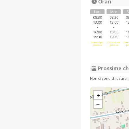
Orari
Lun
Mar
M
08:30
08:30
0
13:00
13:00
1
-
-
16:00
16:00
1
19:30
19:30
1
Chiuso per
Chiuso per
Chiu
pranzo
pranzo
pr
Prossime ch
Non ci sono chiusure 
+
−