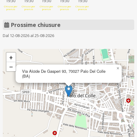
19:30
19:30
19:30
19:30
19:30
Chiuso per
Chiuso per
Chiuso per
Chiuso per
Chiuso per
pranzo
pranzo
pranzo
pranzo
pranzo
Prossime chiusure
Dal 12-08-2026 al 25-08-2026
+
−
×
Via Alcide De Gasperi 93, 70027 Palo Del Colle
(BA)