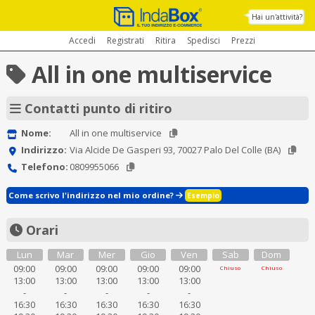
Hai un'attività?
Accedi
Registrati
Ritira
Spedisci
Prezzi
All in one multiservice
Contatti punto di ritiro
Nome:
All in one multiservice
Indirizzo:
Via Alcide De Gasperi 93, 70027 Palo Del Colle (BA)
Telefono:
0809955066
Come scrivo l'indirizzo nel mio ordine?
Esempio
Orari
Lun
Mar
Mer
Gio
Ven
Sab
Dom
09:00
09:00
09:00
09:00
09:00
Chiuso
Chiuso
13:00
13:00
13:00
13:00
13:00
-
-
-
-
-
16:30
16:30
16:30
16:30
16:30