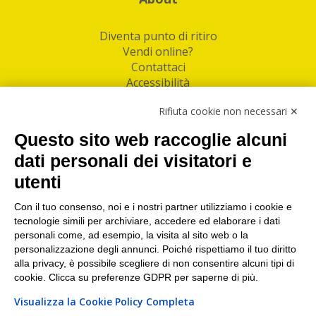
Diventa punto di ritiro
Vendi online?
Contattaci
Accessibilità
Follow Us
Rifiuta cookie non necessari ✕
Facebook
Questo sito web raccoglie alcuni
Linkedin
dati personali dei visitatori e
utenti
I nostri punti di ritiro e spedizione pacchi nelle
maggiori città italiane
Con il tuo consenso, noi e i nostri partner utilizziamo i cookie e
tecnologie simili per archiviare, accedere ed elaborare i dati
Torino
|
Milano
|
Roma
|
Bologna
|
Firenze
|
Genova
|
personali come, ad esempio, la visita al sito web o la
Napoli
|
Varese
personalizzazione degli annunci. Poiché rispettiamo il tuo diritto
alla privacy, è possibile scegliere di non consentire alcuni tipi di
cookie. Clicca su preferenze GDPR per saperne di più.
Visualizza la Cookie Policy Completa
©2026 IndaBox srl