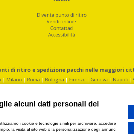
Diventa punto di ritiro
Vendi online?
Contattaci
Accessibilità
unti di ritiro e spedizione pacchi nelle maggiori cit
o
|
Milano
|
Roma
|
Bologna
|
Firenze
|
Genova
|
Napoli
|
lie alcuni dati personali dei
©2026 IndaBox srl
utilizziamo i cookie e tecnologie simili per archiviare, accedere
1360012 | REA: RM 1494760 | Cap.Soc.: 50.000€ |
Whistleblowing
|
Privacy
|
ti di ritiro tra Bar, Tabaccai, Edicole e Kipoint per ritirare i tuoi acquisti onli
pio, la visita al sito web o la personalizzazione degli annunci.