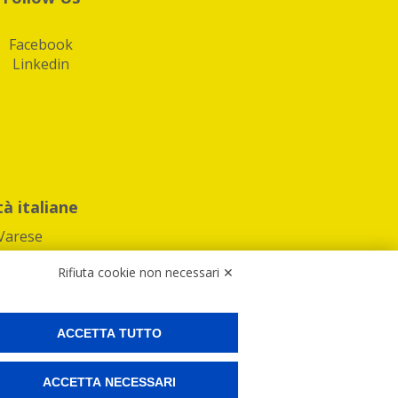
Facebook
Linkedin
tà italiane
Varese
Rifiuta cookie non necessari ✕
ACCETTA TUTTO
Preferenze Cookies
ACCETTA NECESSARI
ne e spedire i tuoi pacchi.