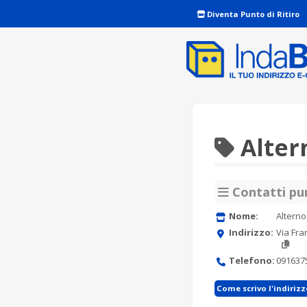
Diventa Punto di Ritiro
Alter
Contatti pun
Nome:
Alterno
Indirizzo:
Via Fra
Telefono:
091637
Come scrivo l'indiriz