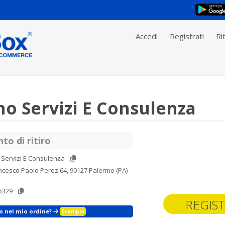
Accedi
Registrati
Rit
no Servizi E Consulenza
to di ritiro
 Servizi E Consulenza
ncesco Paolo Perez 64, 90127 Palermo (PA)
5329
REGIST
zo nel mio ordine?
Esempio