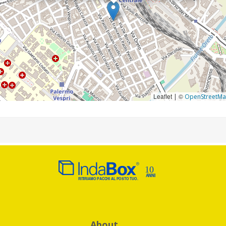
Leaflet
©
|
OpenStreetM
About