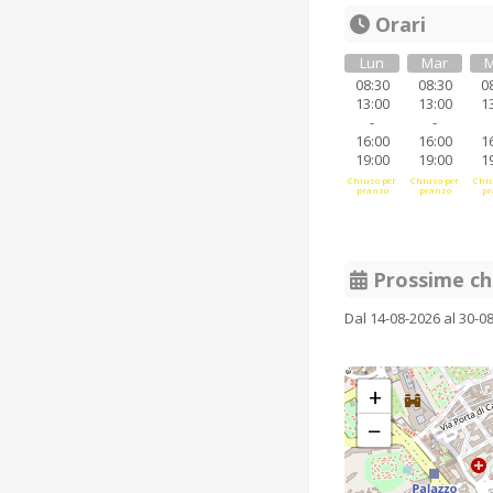
Orari
Lun
Mar
M
08:30
08:30
0
13:00
13:00
1
-
-
16:00
16:00
1
19:00
19:00
1
Chiuso per
Chiuso per
Chiu
pranzo
pranzo
pr
Prossime ch
Dal 14-08-2026 al 30-0
+
−