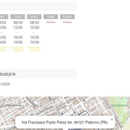
er
Gio
Ven
Sab
Dom
8:30
08:30
08:30
Chiuso
Chiuso
3:00
13:00
13:00
-
-
-
6:00
16:00
16:00
9:00
19:00
19:00
so per
Chiuso per
Chiuso per
anzo
pranzo
pranzo
iusure
8-2026
×
Via Francesco Paolo Perez 64, 90127 Palermo (PA)