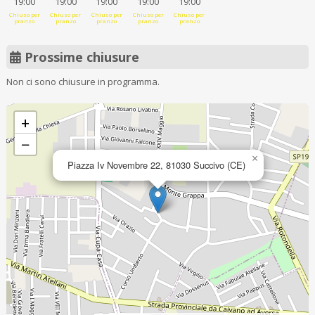
19:00
19:00
19:00
19:00
19:00
Chiuso per
Chiuso per
Chiuso per
Chiuso per
Chiuso per
pranzo
pranzo
pranzo
pranzo
pranzo
Prossime chiusure
Non ci sono chiusure in programma.
+
−
×
Piazza Iv Novembre 22, 81030 Succivo (CE)