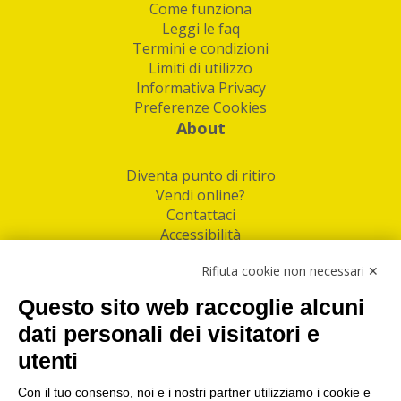
Come funziona
Leggi le faq
Termini e condizioni
Limiti di utilizzo
Informativa Privacy
Preferenze Cookies
About
Diventa punto di ritiro
Vendi online?
Contattaci
Accessibilità
Follow Us
Rifiuta cookie non necessari ✕
Facebook
Questo sito web raccoglie alcuni
Linkedin
dati personali dei visitatori e
utenti
I nostri punti di ritiro e spedizione pacchi nelle
maggiori città italiane
Con il tuo consenso, noi e i nostri partner utilizziamo i cookie e