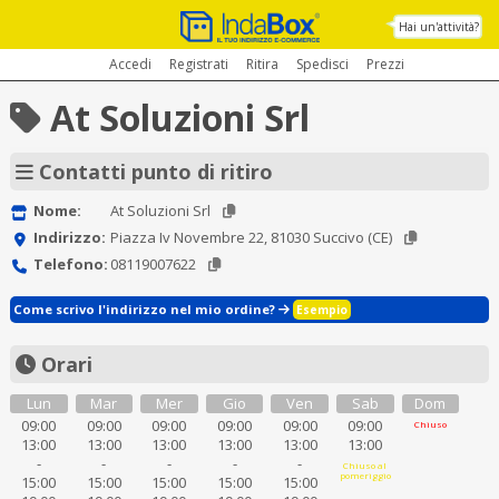
Hai un'attività?
Accedi
Registrati
Ritira
Spedisci
Prezzi
At Soluzioni Srl
Contatti punto di ritiro
Nome:
At Soluzioni Srl
Indirizzo:
Piazza Iv Novembre 22, 81030 Succivo (CE)
Telefono:
08119007622
Come scrivo l'indirizzo nel mio ordine?
Esempio
Orari
Lun
Mar
Mer
Gio
Ven
Sab
Dom
09:00
09:00
09:00
09:00
09:00
09:00
Chiuso
13:00
13:00
13:00
13:00
13:00
13:00
-
-
-
-
-
Chiuso al
pomeriggio
15:00
15:00
15:00
15:00
15:00