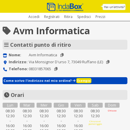
Hai un'attività?
Accedi
Registrati
Ritira
Spedisci
Prezzi
Avm Informatica
Contatti punto di ritiro
Nome:
Avm Informatica
Indirizzo:
Via Monsignor D'urso 7, 73049 Ruffano (LE)
Telefono:
08331857065
Come scrivo l'indirizzo nel mio ordine?
Esempio
Orari
Lun
Mar
Mer
Gio
Ven
Sab
Dom
08:30
08:30
08:30
08:30
08:30
08:30
Chiuso
12:30
12:30
12:30
12:30
12:30
12:30
-
-
-
-
-
Chiuso al
pomeriggio
16:00
16:00
16:00
16:00
16:00