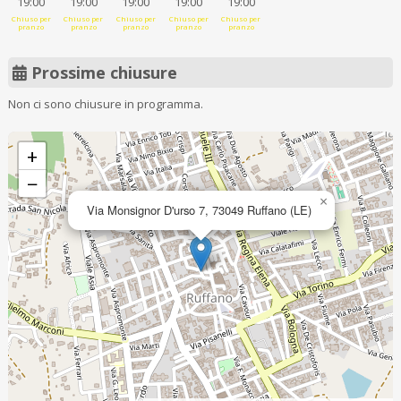
19:00
19:00
19:00
19:00
19:00
Chiuso per
Chiuso per
Chiuso per
Chiuso per
Chiuso per
pranzo
pranzo
pranzo
pranzo
pranzo
Prossime chiusure
Non ci sono chiusure in programma.
+
−
×
Via Monsignor D'urso 7, 73049 Ruffano (LE)