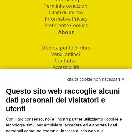
Termini e condizioni
Limiti di utilizzo
Informativa Privacy
Preferenze Cookies
About
Diventa punto di ritiro
Vendi online?
Contattaci
Accessibilità
Follow Us
Rifiuta cookie non necessari ✕
Facebook
Questo sito web raccoglie alcuni
Linkedin
dati personali dei visitatori e
utenti
I nostri punti di ritiro e spedizione pacchi nelle
maggiori città italiane
Con il tuo consenso, noi e i nostri partner utilizziamo i cookie e
tecnologie simili per archiviare, accedere ed elaborare i dati
Torino
|
Milano
|
Roma
|
Bologna
|
Firenze
|
Genova
|
personali come, ad esempio, la visita al sito web o la