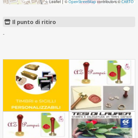
Leaflet
©
contributors ©
|
OpenStreetMap
CARTO
Il punto di ritiro
-