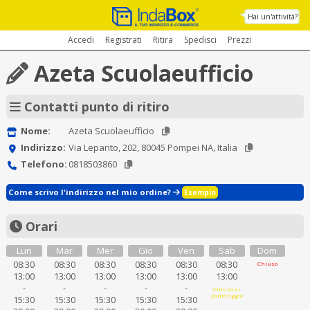
Hai un'attività?
Accedi
Registrati
Ritira
Spedisci
Prezzi
Azeta Scuolaeufficio
Contatti punto di ritiro
Nome:
Azeta Scuolaeufficio
Indirizzo:
Via Lepanto, 202, 80045 Pompei NA, Italia
Telefono:
0818503860
Come scrivo l'indirizzo nel mio ordine?
Esempio
Orari
Lun
Mar
Mer
Gio
Ven
Sab
Dom
08:30
08:30
08:30
08:30
08:30
08:30
Chiuso
13:00
13:00
13:00
13:00
13:00
13:00
-
-
-
-
-
Chiuso al
pomeriggio
15:30
15:30
15:30
15:30
15:30