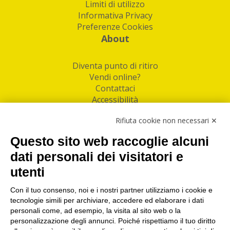
Limiti di utilizzo
Informativa Privacy
Preferenze Cookies
About
Diventa punto di ritiro
Vendi online?
Contattaci
Accessibilità
Follow Us
Rifiuta cookie non necessari ✕
Facebook
Questo sito web raccoglie alcuni
Linkedin
dati personali dei visitatori e
utenti
I nostri punti di ritiro e spedizione pacchi nelle
maggiori città italiane
Con il tuo consenso, noi e i nostri partner utilizziamo i cookie e
tecnologie simili per archiviare, accedere ed elaborare i dati
Torino
|
Milano
|
Roma
|
Bologna
|
Firenze
|
Genova
|
personali come, ad esempio, la visita al sito web o la
Napoli
|
Varese
personalizzazione degli annunci. Poiché rispettiamo il tuo diritto