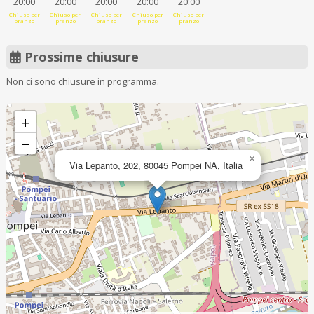
20:00
20:00
20:00
20:00
20:00
Chiuso per
Chiuso per
Chiuso per
Chiuso per
Chiuso per
pranzo
pranzo
pranzo
pranzo
pranzo
Prossime chiusure
Non ci sono chiusure in programma.
+
−
×
Via Lepanto, 202, 80045 Pompei NA, Italia